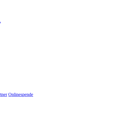
m
tner
Onlinespende