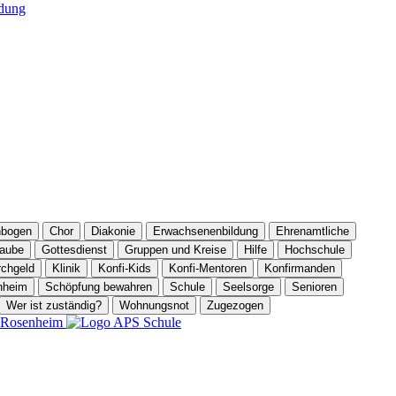
dung
nbogen
Chor
Diakonie
Erwachsenenbildung
Ehrenamtliche
aube
Gottesdienst
Gruppen und Kreise
Hilfe
Hochschule
rchgeld
Klinik
Konfi-Kids
Konfi-Mentoren
Konfirmanden
nheim
Schöpfung bewahren
Schule
Seelsorge
Senioren
Wer ist zuständig?
Wohnungsnot
Zugezogen