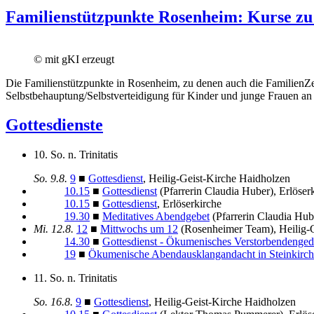
Familienstützpunkte Rosenheim: Kurse zu 
© mit gKI erzeugt
Die Familienstützpunkte in Rosenheim, zu denen auch die Familien
Selbstbehauptung/Selbstverteidigung für Kinder und junge Frauen an v
Gottesdienste
10. So. n. Trinitatis
So.
9.8.
9
■
Gottesdienst
, Heilig-Geist-Kirche Haidholzen
10.15
■
Gottesdienst
(Pfarrerin Claudia Huber), Erlöser
10.15
■
Gottesdienst
, Erlöserkirche
19.30
■
Meditatives Abendgebet
(Pfarrerin Claudia Hub
Mi.
12.8.
12
■
Mittwochs um 12
(Rosenheimer Team), Heilig-
14.30
■
Gottesdienst - Ökumenisches Verstorbendenge
19
■
Ökumenische Abendausklangandacht in Steinkirc
11. So. n. Trinitatis
So.
16.8.
9
■
Gottesdienst
, Heilig-Geist-Kirche Haidholzen