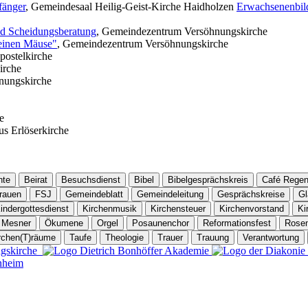
fänger
, Gemeindesaal Heilig-Geist-Kirche Haidholzen
Erwachsenenbil
nd Scheidungsberatung
, Gemeindezentrum Versöhnungskirche
leinen Mäuse"
, Gemeindezentrum Versöhnungskirche
ostelkirche
irche
nungskirche
e
s Erlöserkirche
hte
Beirat
Besuchsdienst
Bibel
Bibelgesprächskreis
Café Rege
rauen
FSJ
Gemeindeblatt
Gemeindeleitung
Gesprächskreise
Gl
indergottesdienst
Kirchenmusik
Kirchensteuer
Kirchenvorstand
Ki
Mesner
Ökumene
Orgel
Posaunenchor
Reformationsfest
Rose
irchen(T)räume
Taufe
Theologie
Trauer
Trauung
Verantwortung