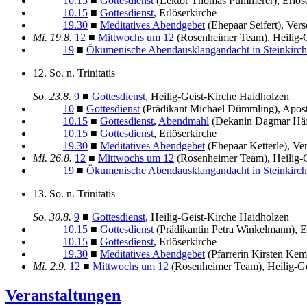
10.15
■
Gottesdienst
(Lektor Thomas Pummerer), Erlöse
10.15
■
Gottesdienst
, Erlöserkirche
19.30
■
Meditatives Abendgebet
(Ehepaar Seifert), Ver
Mi.
19.8.
12
■
Mittwochs um 12
(Rosenheimer Team), Heilig-
19
■
Ökumenische Abendausklangandacht in Steinkirc
12. So. n. Trinitatis
So.
23.8.
9
■
Gottesdienst
, Heilig-Geist-Kirche Haidholzen
10
■
Gottesdienst
(Prädikant Michael Dümmling), Apost
10.15
■
Gottesdienst
,
Abendmahl
(Dekanin Dagmar Häfn
10.15
■
Gottesdienst
, Erlöserkirche
19.30
■
Meditatives Abendgebet
(Ehepaar Ketterle), Ve
Mi.
26.8.
12
■
Mittwochs um 12
(Rosenheimer Team), Heilig-
19
■
Ökumenische Abendausklangandacht in Steinkirc
13. So. n. Trinitatis
So.
30.8.
9
■
Gottesdienst
, Heilig-Geist-Kirche Haidholzen
10.15
■
Gottesdienst
(Prädikantin Petra Winkelmann), E
10.15
■
Gottesdienst
, Erlöserkirche
19.30
■
Meditatives Abendgebet
(Pfarrerin Kirsten Ke
Mi.
2.9.
12
■
Mittwochs um 12
(Rosenheimer Team), Heilig-G
Veranstaltungen