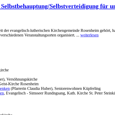
Selbstbehauptung/Selbstverteidigung für un
Zeit der evangelisch-lutherischen Kirchengemeinde Rosenheim gehört
erschiedenen Veranstaltungsorten organisiert. ...
weiterlesen
kirche
er), Versöhnungskirche
Geist-Kirche Rosenheim
denken
(Pfarrerin Claudia Huber), Seniorenwohnen Küpferling
hen
, Evangelisch - Simsseer Rundngsang, Kath. Kirche St. Peter Steink