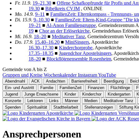
Fr.
11.9.
19–21.30
■
Offene Schafkopfrunde für Profis und An
19.30
■
Bibelkreis CVJM
, ONLINE
Mo.
14.9.
9–11
■
FamilienZeit: Elternkompass - Trennungs- u
Di.
15.9.
9–10.30
■
FamilienZeit: Eltern-Kind-Gruppe "Die k
19–21
■
Al-Anon Familiengruppe
, Gemeindezentrum Ap
19
■
Chor an der Erlöserkirche
, Gemeindehaus Erlöserk
Mi.
16.9.
18–20
■
Meditativer Tanz
, Gemeindezentrum Versöh
Do.
17.9.
15.40–16.20
■
MiniSingers
, Apostelkirche
16.30–17.30
■
Kinderchorprobe
, Apostelkirche
17.35–18.35
■
Jugendchor Apostelsingers
, Apostelkirch
18–20
■
Blockflötenensemble Rosenheim
, Gemeindehau
Gemeinde von A bis Z
Gruppen und Kreise
Wochenkalender
Instagram
YouTube
Abendmahl
ACK
Andachten
Barrierefreiheit
Beerdigung
Beic
Ein- und Austritt
Familie
FamilienZeit
Finanzen
Flüchtlinge
F
Jugend
Junge Erwachsene
Kinder
Kinderchor
Kindergarten
K
Konzerte
Lektoren
Links
Männer
Medien
Meditativer Tanz
Spenden
Spiritualität
Stadtteilarbeit
Stellenanzeigen
Stiftung K
Ansprechpersonen