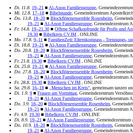
Di.
11.8.
19–21
■
Al-Anon Familiengruppe
, Gemeindezentrum
Mi.
12.8.
17–18
■
Bibelstunde
, Gemeindezentrum Apostelkirc
Do.
13.8.
18–20
■
Blockflötenensemble Rosenheim
, Gemeinde
19–21
■
Al-Anon Familiengruppe
, Gemeindezentrum Ap
Fr.
14.8.
19–21.30
■
Offene Schafkopfrunde für Profis und An
19.30
■
Bibelkreis CVJM
, ONLINE
Mo.
17.8.
9–11
■
FamilienZeit: Elternkompass - Trennungs- u
Di.
18.8.
19–21
■
Al-Anon Familiengruppe
, Gemeindezentrum
Do.
20.8.
18–20
■
Blockflötenensemble Rosenheim
, Gemeinde
19–21
■
Al-Anon Familiengruppe
, Gemeindezentrum Ap
Fr.
21.8.
19.30
■
Bibelkreis CVJM
, ONLINE
Di.
25.8.
19–21
■
Al-Anon Familiengruppe
, Gemeindezentrum
Do.
27.8.
18–20
■
Blockflötenensemble Rosenheim
, Gemeinde
19–21
■
Al-Anon Familiengruppe
, Gemeindezentrum Ap
Fr.
28.8.
19.30
■
Bibelkreis CVJM
, ONLINE
Sa.
29.8.
16–18
■
„Menschen im Kreis“
, gemeinsam tanzen u
Di.
1.9.
9
■
Frauen am Vormittag
, Gemeindezentrum Versöhnu
19–21
■
Al-Anon Familiengruppe
, Gemeindezentrum Ap
Do.
3.9.
18–20
■
Blockflötenensemble Rosenheim
, Gemeindeh
19–21
■
Al-Anon Familiengruppe
, Gemeindezentrum Ap
Fr.
4.9.
19.30
■
Bibelkreis CVJM
, ONLINE
Di.
8.9.
19–21
■
Al-Anon Familiengruppe
, Gemeindezentrum 
Do.
10.9.
18–20
■
Blockflötenensemble Rosenheim
, Gemeinde
19–21
■
Al-Anon Familiengruppe
, Gemeindezentrum Ap