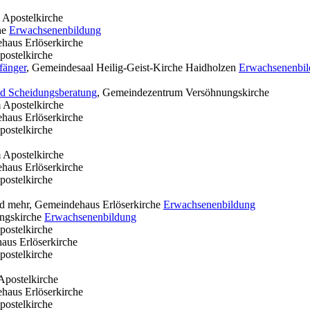
 Apostelkirche
he
Erwachsenenbildung
haus Erlöserkirche
ostelkirche
fänger
, Gemeindesaal Heilig-Geist-Kirche Haidholzen
Erwachsenenbi
nd Scheidungsberatung
, Gemeindezentrum Versöhnungskirche
 Apostelkirche
haus Erlöserkirche
ostelkirche
 Apostelkirche
haus Erlöserkirche
ostelkirche
nd mehr, Gemeindehaus Erlöserkirche
Erwachsenenbildung
ngskirche
Erwachsenenbildung
ostelkirche
aus Erlöserkirche
ostelkirche
Apostelkirche
haus Erlöserkirche
ostelkirche