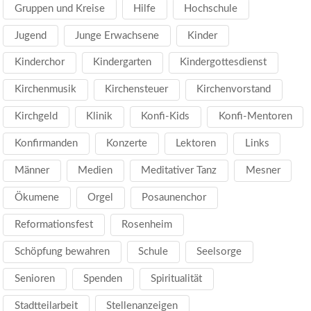
Gruppen und Kreise
Hilfe
Hochschule
Jugend
Junge Erwachsene
Kinder
Kinderchor
Kindergarten
Kindergottesdienst
Kirchenmusik
Kirchensteuer
Kirchenvorstand
Kirchgeld
Klinik
Konfi-Kids
Konfi-Mentoren
Konfirmanden
Konzerte
Lektoren
Links
Männer
Medien
Meditativer Tanz
Mesner
Ökumene
Orgel
Posaunenchor
Reformationsfest
Rosenheim
Schöpfung bewahren
Schule
Seelsorge
Senioren
Spenden
Spiritualität
Stadtteilarbeit
Stellenanzeigen