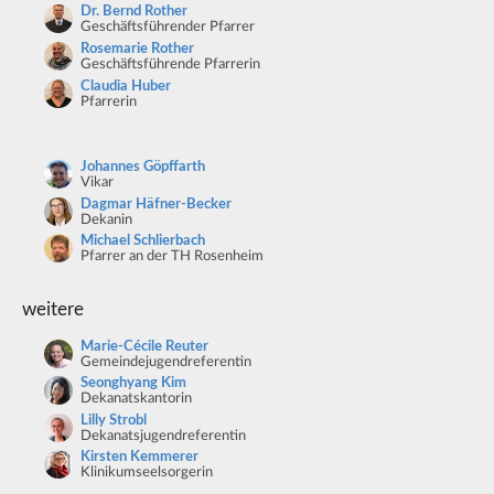
Dr. Bernd Rother
Geschäftsführender Pfarrer
Rosemarie Rother
Geschäftsführende Pfarrerin
Claudia Huber
Pfarrerin
Johannes Göpffarth
Vikar
Dagmar Häfner-Becker
Dekanin
Michael Schlierbach
Pfarrer an der TH Rosenheim
weitere
Marie-Cécile Reuter
Gemeindejugendreferentin
Seonghyang Kim
Dekanatskantorin
Lilly Strobl
Dekanatsjugendreferentin
Kirsten Kemmerer
Klinikumseelsorgerin