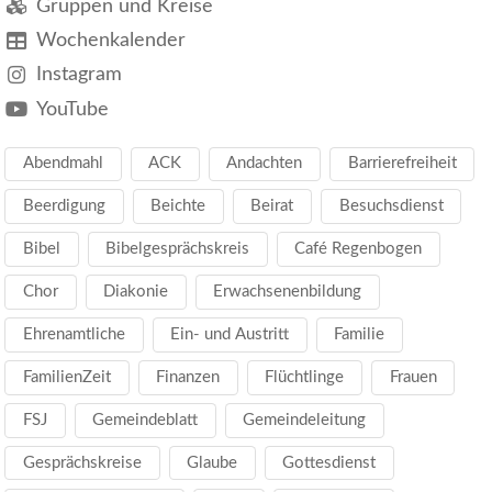
Gruppen und Kreise
Wochenkalender
Instagram
YouTube
Abendmahl
ACK
Andachten
Barrierefreiheit
Beerdigung
Beichte
Beirat
Besuchsdienst
Bibel
Bibelgesprächskreis
Café Regenbogen
Chor
Diakonie
Erwachsenenbildung
Ehrenamtliche
Ein- und Austritt
Familie
FamilienZeit
Finanzen
Flüchtlinge
Frauen
FSJ
Gemeindeblatt
Gemeindeleitung
Gesprächskreise
Glaube
Gottesdienst