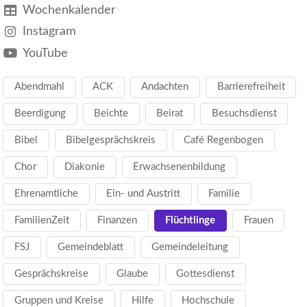
Wochenkalender
Instagram
YouTube
Abendmahl
ACK
Andachten
Barrierefreiheit
Beerdigung
Beichte
Beirat
Besuchsdienst
Bibel
Bibelgesprächskreis
Café Regenbogen
Chor
Diakonie
Erwachsenenbildung
Ehrenamtliche
Ein- und Austritt
Familie
FamilienZeit
Finanzen
Flüchtlinge
Frauen
FSJ
Gemeindeblatt
Gemeindeleitung
Gesprächskreise
Glaube
Gottesdienst
Gruppen und Kreise
Hilfe
Hochschule