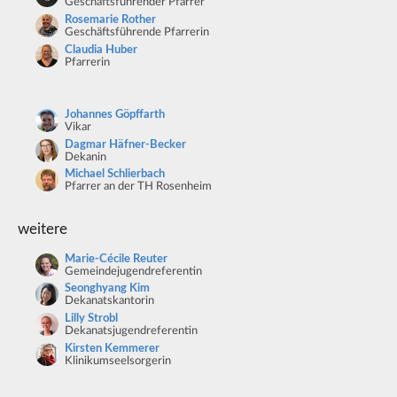
Geschäftsführender Pfarrer
Rosemarie Rother
Geschäftsführende Pfarrerin
Claudia Huber
Pfarrerin
Johannes Göpffarth
Vikar
Dagmar Häfner-Becker
Dekanin
Michael Schlierbach
Pfarrer an der TH Rosenheim
weitere
Marie-Cécile Reuter
Gemeindejugendreferentin
Seonghyang Kim
Dekanatskantorin
Lilly Strobl
Dekanatsjugendreferentin
Kirsten Kemmerer
Klinikumseelsorgerin