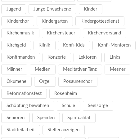
Jugend
Junge Erwachsene
Kinder
Kinderchor
Kindergarten
Kindergottesdienst
Kirchenmusik
Kirchensteuer
Kirchenvorstand
Kirchgeld
Klinik
Konfi-Kids
Konfi-Mentoren
Konfirmanden
Konzerte
Lektoren
Links
Männer
Medien
Meditativer Tanz
Mesner
Ökumene
Orgel
Posaunenchor
Reformationsfest
Rosenheim
Schöpfung bewahren
Schule
Seelsorge
Senioren
Spenden
Spiritualität
Stadtteilarbeit
Stellenanzeigen