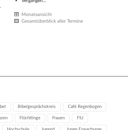
vergangen…
r
Monatsansicht
Gesamtüberblick aller Termine
bel
Bibelgesprächskreis
Café Regenbogen
nzen
Flüchtlinge
Frauen
FSJ
Hochschule
Jugend
Junge Erwachsene