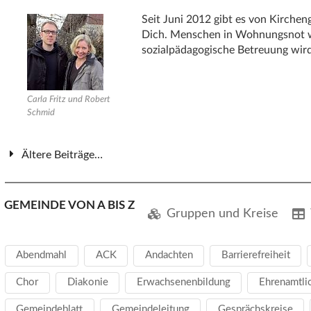
Seit Juni 2012 gibt es von Kirchen
Dich. Menschen in Wohnungsnot we
sozialpädagogische Betreuung wird
Carla Fritz und Robert
Schmid
Ältere Beiträge…
GEMEINDE VON A BIS Z
Gruppen und Kreise
Abendmahl
ACK
Andachten
Barrierefreiheit
Chor
Diakonie
Erwachsenenbildung
Ehrenamtli
Gemeindeblatt
Gemeindeleitung
Gesprächskreise