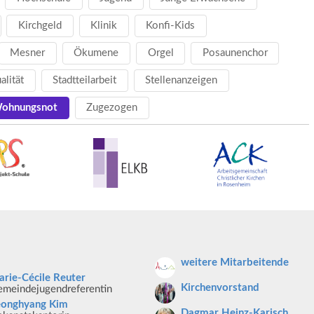
Kirchgeld
Klinik
Konfi-Kids
Mesner
Ökumene
Orgel
Posaunenchor
ualität
Stadtteilarbeit
Stellenanzeigen
ohnungsnot
Zugezogen
weitere Mitarbeitende
rie-Cécile Reuter
Kirchenvorstand
meindejugendreferentin
eonghyang Kim
Dagmar Heinz-Karisch