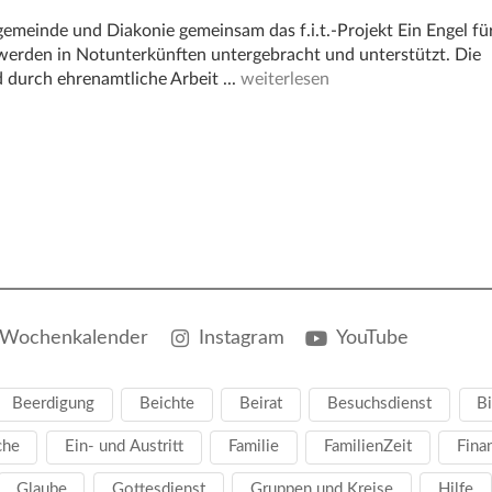
gemeinde und Diakonie gemeinsam das f.i.t.-Projekt Ein Engel fü
rden in Notunterkünften untergebracht und unterstützt. Die
 durch ehrenamtliche Arbeit ...
weiterlesen
Wochenkalender
Instagram
YouTube
Beerdigung
Beichte
Beirat
Besuchsdienst
Bi
che
Ein- und Austritt
Familie
FamilienZeit
Fina
Glaube
Gottesdienst
Gruppen und Kreise
Hilfe