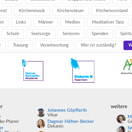
enst
Kirchenmusik
Kirchensteuer
Kirchenvorstand
en
Links
Männer
Medien
Meditativer Tanz
Schule
Seelsorge
Senioren
Spenden
Spirit
r
Trauung
Verantwortung
Wer ist zuständig?
W
er
weitere
Johannes Göpffarth
Vikar
r
Ma
er Pfarrer
Ge
Dagmar Häfner-Becker
Dekanin
er
S