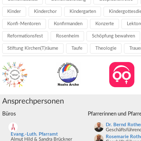
Kinder
Kinderchor
Kindergarten
Kindergottesdi
Konfi-Mentoren
Konfirmanden
Konzerte
Lektor
Reformationsfest
Rosenheim
Schöpfung bewahren
Stiftung Kirchen(T)räume
Taufe
Theologie
Traue
Ansprechpersonen
Büros
Pfarrerinnen und Pfarr
Dr. Bernd Rothe
Geschäftsführend
Evang.-Luth. Pfarramt
Rosemarie Roth
Almut Hild & Sandra Brückner