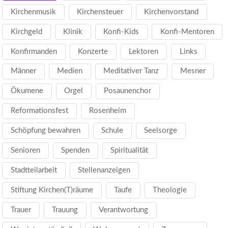
Kirchenmusik
Kirchensteuer
Kirchenvorstand
Kirchgeld
Klinik
Konfi-Kids
Konfi-Mentoren
Konfirmanden
Konzerte
Lektoren
Links
Männer
Medien
Meditativer Tanz
Mesner
Ökumene
Orgel
Posaunenchor
Reformationsfest
Rosenheim
Schöpfung bewahren
Schule
Seelsorge
Senioren
Spenden
Spiritualität
Stadtteilarbeit
Stellenanzeigen
Stiftung Kirchen(T)räume
Taufe
Theologie
Trauer
Trauung
Verantwortung