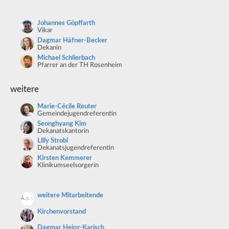
Johannes Göpffarth
Vikar
Dagmar Häfner-Becker
Dekanin
Michael Schlierbach
Pfarrer an der TH Rosenheim
weitere
Marie-Cécile Reuter
Gemeindejugendreferentin
Seonghyang Kim
Dekanatskantorin
Lilly Strobl
Dekanatsjugendreferentin
Kirsten Kemmerer
Klinikumseelsorgerin
weitere Mitarbeitende
Kirchenvorstand
Dagmar Heinz-Karisch