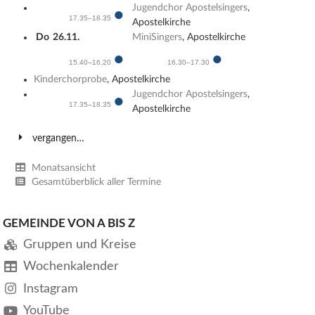
Jugendchor Apostelsingers
,
●
17.35–18.35
Apostelkirche
Do
26.11.
MiniSingers
, Apostelkirche
●
●
15.40–16.20
16.30–17.30
Kinderchorprobe
, Apostelkirche
Jugendchor Apostelsingers
,
●
17.35–18.35
Apostelkirche
vergangen…
Monatsansicht
Gesamtüberblick aller Termine
GEMEINDE VON A BIS Z
Gruppen und Kreise
Wochenkalender
Instagram
YouTube