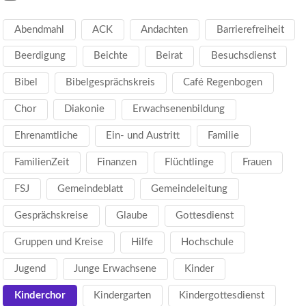
Abendmahl
ACK
Andachten
Barrierefreiheit
Beerdigung
Beichte
Beirat
Besuchsdienst
Bibel
Bibelgesprächskreis
Café Regenbogen
Chor
Diakonie
Erwachsenenbildung
Ehrenamtliche
Ein- und Austritt
Familie
FamilienZeit
Finanzen
Flüchtlinge
Frauen
FSJ
Gemeindeblatt
Gemeindeleitung
Gesprächskreise
Glaube
Gottesdienst
Gruppen und Kreise
Hilfe
Hochschule
Jugend
Junge Erwachsene
Kinder
Kinderchor
Kindergarten
Kindergottesdienst