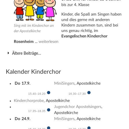
bis zur 4. Klasse
Kinder, die Spaß am Singen haben
und dies gerne mit anderen
Kindern zusammen tun, sind bei
Sing mit im Kinderchor an
uns genau richtig, im
der Apostelkirche
Evangelischen Kinderchor
Rosenheim
...
weiterlesen
Ältere Beiträge…
Kalender Kinderchor
Do
17.9.
MiniSingers
, Apostelkirche
●
●
15.40–16.20
16.30–17.30
Kinderchorprobe
, Apostelkirche
Jugendchor Apostelsingers
,
●
17.35–18.35
Apostelkirche
Do
24.9.
MiniSingers
, Apostelkirche
●
●