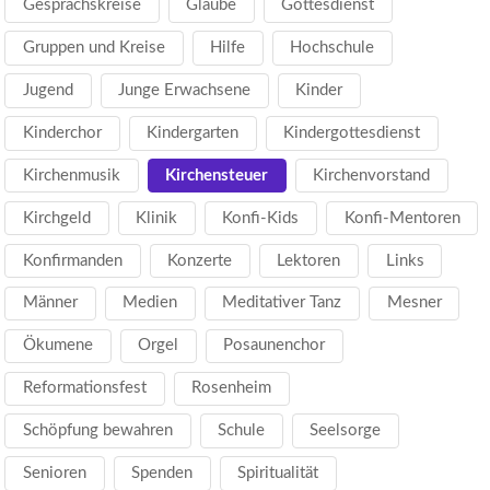
Gesprächskreise
Glaube
Gottesdienst
Gruppen und Kreise
Hilfe
Hochschule
Jugend
Junge Erwachsene
Kinder
Kinderchor
Kindergarten
Kindergottesdienst
Kirchenmusik
Kirchensteuer
Kirchenvorstand
Kirchgeld
Klinik
Konfi-Kids
Konfi-Mentoren
Konfirmanden
Konzerte
Lektoren
Links
Männer
Medien
Meditativer Tanz
Mesner
Ökumene
Orgel
Posaunenchor
Reformationsfest
Rosenheim
Schöpfung bewahren
Schule
Seelsorge
Senioren
Spenden
Spiritualität