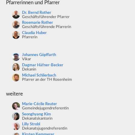
Pfarrerinnen und Pfarrer
Dr. Bernd Rother
Geschäftsführender Pfarrer
Rosemarie Rother
Geschäftsführende Pfarrerin
Claudia Huber
Pfarrerin
Johannes Göpffarth
Vikar
Dagmar Häfner-Becker
Dekanin
Michael Schlierbach
Pfarrer an der TH Rosenheim
weitere
Marie-Cécile Reuter
Gemeindejugendreferentin
Seonghyang Kim
Dekanatskantorin
Lilly Strobl
Dekanatsjugendreferentin
Kirsten Kemmerer