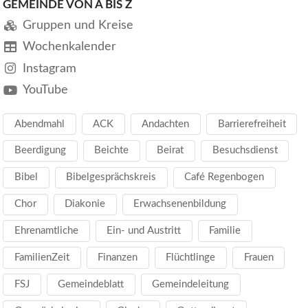
GEMEINDE VON A BIS Z
Gruppen und Kreise
Wochenkalender
Instagram
YouTube
Abendmahl
ACK
Andachten
Barrierefreiheit
Beerdigung
Beichte
Beirat
Besuchsdienst
Bibel
Bibelgesprächskreis
Café Regenbogen
Chor
Diakonie
Erwachsenenbildung
Ehrenamtliche
Ein- und Austritt
Familie
FamilienZeit
Finanzen
Flüchtlinge
Frauen
FSJ
Gemeindeblatt
Gemeindeleitung