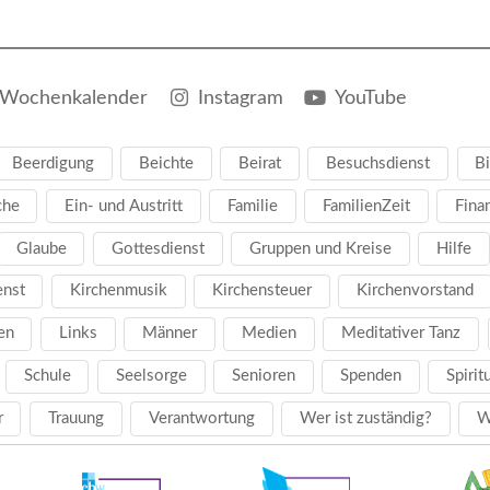
Wochenkalender
Instagram
YouTube
Beerdigung
Beichte
Beirat
Besuchsdienst
Bi
che
Ein- und Austritt
Familie
FamilienZeit
Fina
Glaube
Gottesdienst
Gruppen und Kreise
Hilfe
enst
Kirchenmusik
Kirchensteuer
Kirchenvorstand
en
Links
Männer
Medien
Meditativer Tanz
Schule
Seelsorge
Senioren
Spenden
Spirit
r
Trauung
Verantwortung
Wer ist zuständig?
W