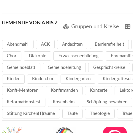
GEMEINDE VON A BIS Z
Gruppen und Kreise
Abendmahl
ACK
Andachten
Barrierefreiheit
Chor
Diakonie
Erwachsenenbildung
Ehrenamtli
Gemeindeblatt
Gemeindeleitung
Gesprächskreise
Kinder
Kinderchor
Kindergarten
Kindergottesdi
Konfi-Mentoren
Konfirmanden
Konzerte
Lektor
Reformationsfest
Rosenheim
Schöpfung bewahren
Stiftung Kirchen(T)räume
Taufe
Theologie
Traue