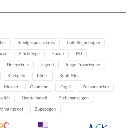
bel
Bibelgesprächskreis
Café Regenbogen
nzen
Flüchtlinge
Frauen
FSJ
Hochschule
Jugend
Junge Erwachsene
Kirchgeld
Klinik
Konfi-Kids
Mesner
Ökumene
Orgel
Posaunenchor
ualität
Stadtteilarbeit
Stellenanzeigen
ohnungsnot
Zugezogen