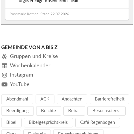
Liturgie/Predigt: Rosenheimer Team
Rosemarie Rother
| Stand
22.07.2026
GEMEINDE VON A BIS Z
Gruppen und Kreise
Wochenkalender
Instagram
YouTube
Abendmahl
ACK
Andachten
Barrierefreiheit
Beerdigung
Beichte
Beirat
Besuchsdienst
Bibel
Bibelgesprächskreis
Café Regenbogen