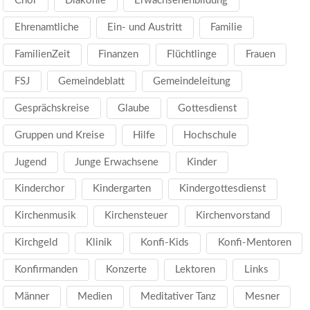
Chor
Diakonie
Erwachsenenbildung
Ehrenamtliche
Ein- und Austritt
Familie
FamilienZeit
Finanzen
Flüchtlinge
Frauen
FSJ
Gemeindeblatt
Gemeindeleitung
Gesprächskreise
Glaube
Gottesdienst
Gruppen und Kreise
Hilfe
Hochschule
Jugend
Junge Erwachsene
Kinder
Kinderchor
Kindergarten
Kindergottesdienst
Kirchenmusik
Kirchensteuer
Kirchenvorstand
Kirchgeld
Klinik
Konfi-Kids
Konfi-Mentoren
Konfirmanden
Konzerte
Lektoren
Links
Männer
Medien
Meditativer Tanz
Mesner