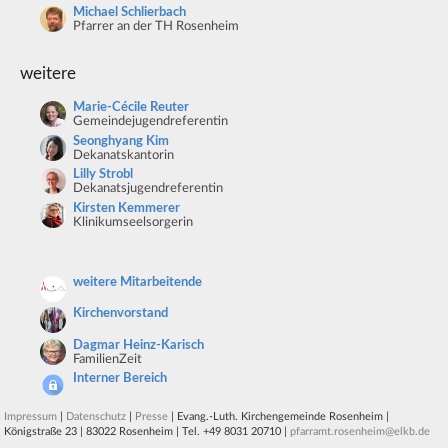
Michael Schlierbach
Pfarrer an der TH Rosenheim
weitere
Marie-Cécile Reuter
Gemeindejugendreferentin
Seonghyang Kim
Dekanatskantorin
Lilly Strobl
Dekanatsjugendreferentin
Kirsten Kemmerer
Klinikumseelsorgerin
weitere Mitarbeitende
Kirchenvorstand
Dagmar Heinz-Karisch
FamilienZeit
Interner Bereich
Impressum
|
Datenschutz
|
Presse
| Evang.-Luth. Kirchengemeinde Rosenheim |
Königstraße 23 | 83022 Rosenheim | Tel. +49 8031 20710 |
pfarramt.rosenheim@elkb.de