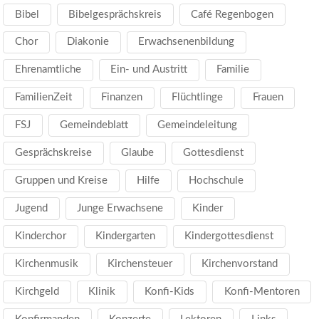
Bibel
Bibelgesprächskreis
Café Regenbogen
Chor
Diakonie
Erwachsenenbildung
Ehrenamtliche
Ein- und Austritt
Familie
FamilienZeit
Finanzen
Flüchtlinge
Frauen
FSJ
Gemeindeblatt
Gemeindeleitung
Gesprächskreise
Glaube
Gottesdienst
Gruppen und Kreise
Hilfe
Hochschule
Jugend
Junge Erwachsene
Kinder
Kinderchor
Kindergarten
Kindergottesdienst
Kirchenmusik
Kirchensteuer
Kirchenvorstand
Kirchgeld
Klinik
Konfi-Kids
Konfi-Mentoren