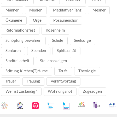
Konfirmanden
Konzerte
Lektoren
Links
Männer
Medien
Meditativer Tanz
Mesner
Ökumene
Orgel
Posaunenchor
Reformationsfest
Rosenheim
Schöpfung bewahren
Schule
Seelsorge
Senioren
Spenden
Spiritualität
Stadtteilarbeit
Stellenanzeigen
Stiftung Kirchen(T)räume
Taufe
Theologie
Trauer
Trauung
Verantwortung
Wer ist zuständig?
Wohnungsnot
Zugezogen