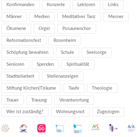
Konfirmanden
Konzerte
Lektoren
Links
Männer
Medien
Meditativer Tanz
Mesner
Ökumene
Orgel
Posaunenchor
Reformationsfest
Rosenheim
Schöpfung bewahren
Schule
Seelsorge
Senioren
Spenden
Spiritualität
Stadtteilarbeit
Stellenanzeigen
Stiftung Kirchen(T)räume
Taufe
Theologie
Trauer
Trauung
Verantwortung
Wer ist zuständig?
Wohnungsnot
Zugezogen