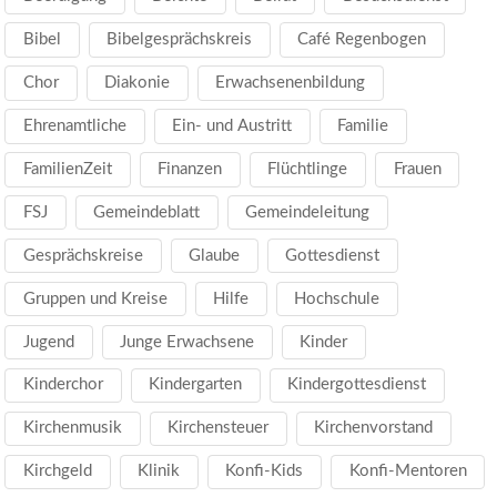
Bibel
Bibelgesprächskreis
Café Regenbogen
Chor
Diakonie
Erwachsenenbildung
Ehrenamtliche
Ein- und Austritt
Familie
FamilienZeit
Finanzen
Flüchtlinge
Frauen
FSJ
Gemeindeblatt
Gemeindeleitung
Gesprächskreise
Glaube
Gottesdienst
Gruppen und Kreise
Hilfe
Hochschule
Jugend
Junge Erwachsene
Kinder
Kinderchor
Kindergarten
Kindergottesdienst
Kirchenmusik
Kirchensteuer
Kirchenvorstand
Kirchgeld
Klinik
Konfi-Kids
Konfi-Mentoren