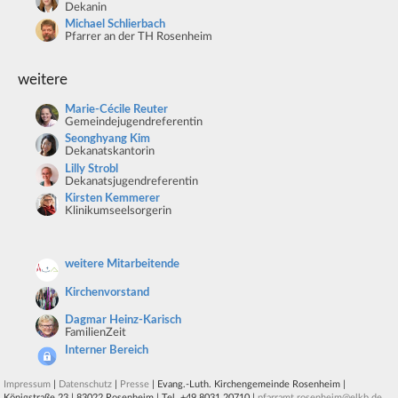
Dekanin
Michael Schlierbach
Pfarrer an der TH Rosenheim
weitere
Marie-Cécile Reuter
Gemeindejugendreferentin
Seonghyang Kim
Dekanatskantorin
Lilly Strobl
Dekanatsjugendreferentin
Kirsten Kemmerer
Klinikumseelsorgerin
weitere Mitarbeitende
Kirchenvorstand
Dagmar Heinz-Karisch
FamilienZeit
Interner Bereich
Impressum
|
Datenschutz
|
Presse
| Evang.-Luth. Kirchengemeinde Rosenheim |
Königstraße 23 | 83022 Rosenheim | Tel. +49 8031 20710 |
pfarramt.rosenheim@elkb.de