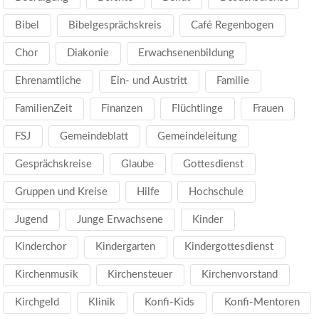
Bibel
Bibelgesprächskreis
Café Regenbogen
Chor
Diakonie
Erwachsenenbildung
Ehrenamtliche
Ein- und Austritt
Familie
FamilienZeit
Finanzen
Flüchtlinge
Frauen
FSJ
Gemeindeblatt
Gemeindeleitung
Gesprächskreise
Glaube
Gottesdienst
Gruppen und Kreise
Hilfe
Hochschule
Jugend
Junge Erwachsene
Kinder
Kinderchor
Kindergarten
Kindergottesdienst
Kirchenmusik
Kirchensteuer
Kirchenvorstand
Kirchgeld
Klinik
Konfi-Kids
Konfi-Mentoren