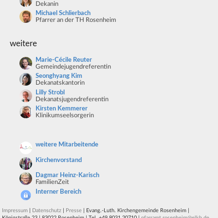
Dekanin
Michael Schlierbach
Pfarrer an der TH Rosenheim
weitere
Marie-Cécile Reuter
Gemeindejugendreferentin
Seonghyang Kim
Dekanatskantorin
Lilly Strobl
Dekanatsjugendreferentin
Kirsten Kemmerer
Klinikumseelsorgerin
weitere Mitarbeitende
Kirchenvorstand
Dagmar Heinz-Karisch
FamilienZeit
Interner Bereich
Impressum
|
Datenschutz
|
Presse
| Evang.-Luth. Kirchengemeinde Rosenheim |
Königstraße 23 | 83022 Rosenheim | Tel. +49 8031 20710 |
pfarramt.rosenheim@elkb.de