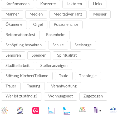
Konfirmanden
Konzerte
Lektoren
Links
Männer
Medien
Meditativer Tanz
Mesner
Ökumene
Orgel
Posaunenchor
Reformationsfest
Rosenheim
Schöpfung bewahren
Schule
Seelsorge
Senioren
Spenden
Spiritualität
Stadtteilarbeit
Stellenanzeigen
Stiftung Kirchen(T)räume
Taufe
Theologie
Trauer
Trauung
Verantwortung
Wer ist zuständig?
Wohnungsnot
Zugezogen