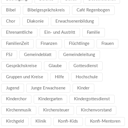
Bibel
Bibelgesprächskreis
Café Regenbogen
Chor
Diakonie
Erwachsenenbildung
Ehrenamtliche
Ein- und Austritt
Familie
FamilienZeit
Finanzen
Flüchtlinge
Frauen
FSJ
Gemeindeblatt
Gemeindeleitung
Gesprächskreise
Glaube
Gottesdienst
Gruppen und Kreise
Hilfe
Hochschule
Jugend
Junge Erwachsene
Kinder
Kinderchor
Kindergarten
Kindergottesdienst
Kirchenmusik
Kirchensteuer
Kirchenvorstand
Kirchgeld
Klinik
Konfi-Kids
Konfi-Mentoren