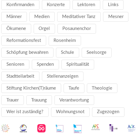
Konfirmanden
Konzerte
Lektoren
Links
Männer
Medien
Meditativer Tanz
Mesner
Ökumene
Orgel
Posaunenchor
Reformationsfest
Rosenheim
Schöpfung bewahren
Schule
Seelsorge
Senioren
Spenden
Spiritualität
Stadtteilarbeit
Stellenanzeigen
Stiftung Kirchen(T)räume
Taufe
Theologie
Trauer
Trauung
Verantwortung
Wer ist zuständig?
Wohnungsnot
Zugezogen