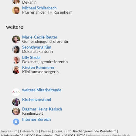
Dekanin
Michael Schlierbach
Pfarrer an der TH Rosenheim
weitere
Marie-Cécile Reuter
Gemeindejugendreferentin
Seonghyang Kim
Dekanatskantorin
Lilly Strobl
Dekanatsjugendreferentin
Kirsten Kemmerer
Klinikumseelsorgerin
weitere Mitarbeitende
Kirchenvorstand
Dagmar Heinz-Karisch
FamilienZeit
Interner Bereich
Impressum
|
Datenschutz
|
Presse
| Evang.-Luth. Kirchengemeinde Rosenheim |
Königstraße 23 | 83022 Rosenheim | Tel. +49 8031 20710 |
pfarramt.rosenheim@elkb.de