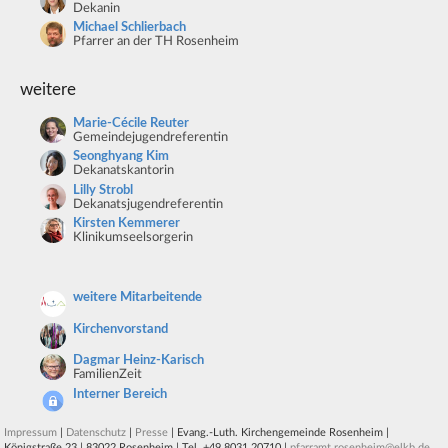
Dekanin
Michael Schlierbach
Pfarrer an der TH Rosenheim
weitere
Marie-Cécile Reuter
Gemeindejugendreferentin
Seonghyang Kim
Dekanatskantorin
Lilly Strobl
Dekanatsjugendreferentin
Kirsten Kemmerer
Klinikumseelsorgerin
weitere Mitarbeitende
Kirchenvorstand
Dagmar Heinz-Karisch
FamilienZeit
Interner Bereich
Impressum
|
Datenschutz
|
Presse
| Evang.-Luth. Kirchengemeinde Rosenheim |
Königstraße 23 | 83022 Rosenheim | Tel. +49 8031 20710 |
pfarramt.rosenheim@elkb.de