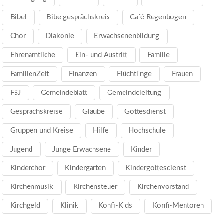
Bibel
Bibelgesprächskreis
Café Regenbogen
Chor
Diakonie
Erwachsenenbildung
Ehrenamtliche
Ein- und Austritt
Familie
FamilienZeit
Finanzen
Flüchtlinge
Frauen
FSJ
Gemeindeblatt
Gemeindeleitung
Gesprächskreise
Glaube
Gottesdienst
Gruppen und Kreise
Hilfe
Hochschule
Jugend
Junge Erwachsene
Kinder
Kinderchor
Kindergarten
Kindergottesdienst
Kirchenmusik
Kirchensteuer
Kirchenvorstand
Kirchgeld
Klinik
Konfi-Kids
Konfi-Mentoren