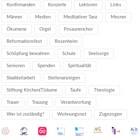
Konfirmanden
Konzerte
Lektoren
Links
Männer
Medien
Meditativer Tanz
Mesner
Ökumene
Orgel
Posaunenchor
Reformationsfest
Rosenheim
Schöpfung bewahren
Schule
Seelsorge
Senioren
Spenden
Spiritualität
Stadtteilarbeit
Stellenanzeigen
Stiftung Kirchen(T)räume
Taufe
Theologie
Trauer
Trauung
Verantwortung
Wer ist zuständig?
Wohnungsnot
Zugezogen