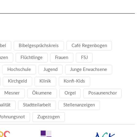
bel
Bibelgesprächskreis
Café Regenbogen
nzen
Flüchtlinge
Frauen
FSJ
Hochschule
Jugend
Junge Erwachsene
Kirchgeld
Klinik
Konfi-Kids
Mesner
Ökumene
Orgel
Posaunenchor
ualität
Stadtteilarbeit
Stellenanzeigen
ohnungsnot
Zugezogen