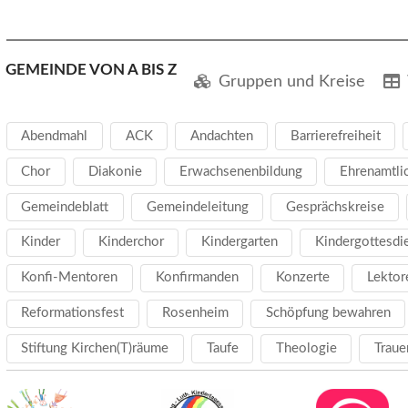
GEMEINDE VON A BIS Z
Gruppen und Kreise
Abendmahl
ACK
Andachten
Barrierefreiheit
Chor
Diakonie
Erwachsenenbildung
Ehrenamtli
Gemeindeblatt
Gemeindeleitung
Gesprächskreise
Kinder
Kinderchor
Kindergarten
Kindergottesdi
Konfi-Mentoren
Konfirmanden
Konzerte
Lektor
Reformationsfest
Rosenheim
Schöpfung bewahren
Stiftung Kirchen(T)räume
Taufe
Theologie
Traue