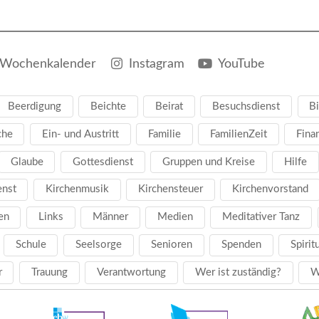
Wochenkalender
Instagram
YouTube
Beerdigung
Beichte
Beirat
Besuchsdienst
Bi
che
Ein- und Austritt
Familie
FamilienZeit
Fina
Glaube
Gottesdienst
Gruppen und Kreise
Hilfe
enst
Kirchenmusik
Kirchensteuer
Kirchenvorstand
en
Links
Männer
Medien
Meditativer Tanz
Schule
Seelsorge
Senioren
Spenden
Spirit
r
Trauung
Verantwortung
Wer ist zuständig?
W