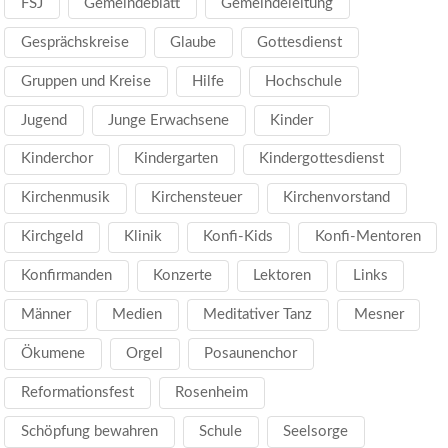
FSJ
Gemeindeblatt
Gemeindeleitung
Gesprächskreise
Glaube
Gottesdienst
Gruppen und Kreise
Hilfe
Hochschule
Jugend
Junge Erwachsene
Kinder
Kinderchor
Kindergarten
Kindergottesdienst
Kirchenmusik
Kirchensteuer
Kirchenvorstand
Kirchgeld
Klinik
Konfi-Kids
Konfi-Mentoren
Konfirmanden
Konzerte
Lektoren
Links
Männer
Medien
Meditativer Tanz
Mesner
Ökumene
Orgel
Posaunenchor
Reformationsfest
Rosenheim
Schöpfung bewahren
Schule
Seelsorge