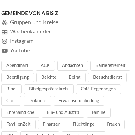
GEMEINDE VON A BIS Z
Gruppen und Kreise
Wochenkalender
Instagram
YouTube
Abendmahl
ACK
Andachten
Barrierefreiheit
Beerdigung
Beichte
Beirat
Besuchsdienst
Bibel
Bibelgesprächskreis
Café Regenbogen
Chor
Diakonie
Erwachsenenbildung
Ehrenamtliche
Ein- und Austritt
Familie
FamilienZeit
Finanzen
Flüchtlinge
Frauen