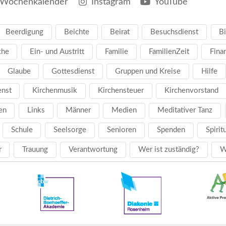
Wochenkalender
Instagram
YouTube
Beerdigung
Beichte
Beirat
Besuchsdienst
Bi
che
Ein- und Austritt
Familie
FamilienZeit
Fina
Glaube
Gottesdienst
Gruppen und Kreise
Hilfe
enst
Kirchenmusik
Kirchensteuer
Kirchenvorstand
en
Links
Männer
Medien
Meditativer Tanz
Schule
Seelsorge
Senioren
Spenden
Spirit
r
Trauung
Verantwortung
Wer ist zuständig?
W