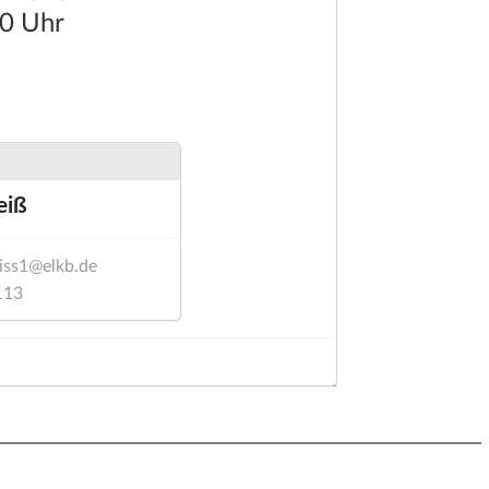
0 Uhr
m
eiß
iss1@elkb.de
113