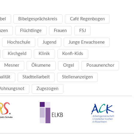
bel
Bibelgesprächskreis
Café Regenbogen
nzen
Flüchtlinge
Frauen
FSJ
Hochschule
Jugend
Junge Erwachsene
Kirchgeld
Klinik
Konfi-Kids
Mesner
Ökumene
Orgel
Posaunenchor
ualität
Stadtteilarbeit
Stellenanzeigen
ohnungsnot
Zugezogen