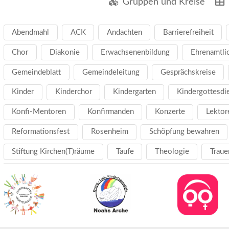
Gruppen und Kreise
Abendmahl
ACK
Andachten
Barrierefreiheit
Chor
Diakonie
Erwachsenenbildung
Ehrenamtli
Gemeindeblatt
Gemeindeleitung
Gesprächskreise
Kinder
Kinderchor
Kindergarten
Kindergottesdi
Konfi-Mentoren
Konfirmanden
Konzerte
Lektor
Reformationsfest
Rosenheim
Schöpfung bewahren
Stiftung Kirchen(T)räume
Taufe
Theologie
Traue