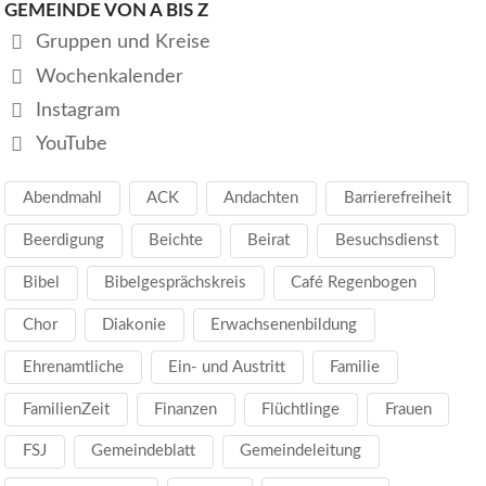
GEMEINDE VON A BIS Z
Gruppen und Kreise
Wochenkalender
Instagram
YouTube
Abendmahl
ACK
Andachten
Barrierefreiheit
Beerdigung
Beichte
Beirat
Besuchsdienst
Bibel
Bibelgesprächskreis
Café Regenbogen
Chor
Diakonie
Erwachsenenbildung
Ehrenamtliche
Ein- und Austritt
Familie
FamilienZeit
Finanzen
Flüchtlinge
Frauen
FSJ
Gemeindeblatt
Gemeindeleitung