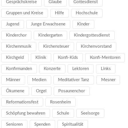
Gesprächskreise
Glaube
Gottesdienst
Gruppen und Kreise
Hilfe
Hochschule
Jugend
Junge Erwachsene
Kinder
Kinderchor
Kindergarten
Kindergottesdienst
Kirchenmusik
Kirchensteuer
Kirchenvorstand
Kirchgeld
Klinik
Konfi-Kids
Konfi-Mentoren
Konfirmanden
Konzerte
Lektoren
Links
Männer
Medien
Meditativer Tanz
Mesner
Ökumene
Orgel
Posaunenchor
Reformationsfest
Rosenheim
Schöpfung bewahren
Schule
Seelsorge
Senioren
Spenden
Spiritualität