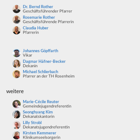
Dr. Bernd Rother
Geschäftsführender Pfarrer
Rosemarie Rother
Geschäftsführende Pfarrerin
Claudia Huber
Pfarrerin
Johannes Göpffarth
Vikar
Dagmar Häfner-Becker
Dekanin
Michael Schlierbach
Pfarrer an der TH Rosenheim
weitere
Marie-Cécile Reuter
Gemeindejugendreferentin
Seonghyang Kim
Dekanatskantorin
Lilly Strobl
Dekanatsjugendreferentin
Kirsten Kemmerer
Klinikumseelsorgerin