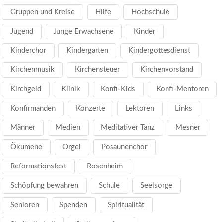
Gruppen und Kreise
Hilfe
Hochschule
Jugend
Junge Erwachsene
Kinder
Kinderchor
Kindergarten
Kindergottesdienst
Kirchenmusik
Kirchensteuer
Kirchenvorstand
Kirchgeld
Klinik
Konfi-Kids
Konfi-Mentoren
Konfirmanden
Konzerte
Lektoren
Links
Männer
Medien
Meditativer Tanz
Mesner
Ökumene
Orgel
Posaunenchor
Reformationsfest
Rosenheim
Schöpfung bewahren
Schule
Seelsorge
Senioren
Spenden
Spiritualität