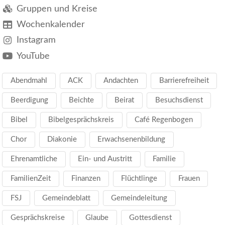
Gruppen und Kreise
Wochenkalender
Instagram
YouTube
Abendmahl
ACK
Andachten
Barrierefreiheit
Beerdigung
Beichte
Beirat
Besuchsdienst
Bibel
Bibelgesprächskreis
Café Regenbogen
Chor
Diakonie
Erwachsenenbildung
Ehrenamtliche
Ein- und Austritt
Familie
FamilienZeit
Finanzen
Flüchtlinge
Frauen
FSJ
Gemeindeblatt
Gemeindeleitung
Gesprächskreise
Glaube
Gottesdienst