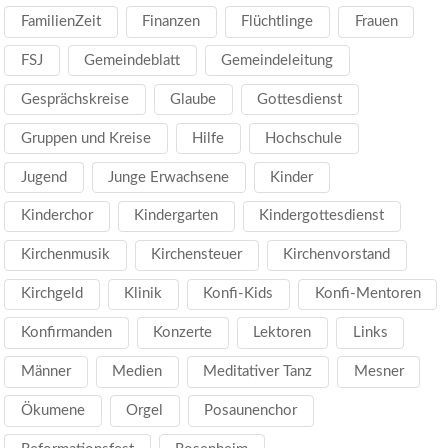
FamilienZeit
Finanzen
Flüchtlinge
Frauen
FSJ
Gemeindeblatt
Gemeindeleitung
Gesprächskreise
Glaube
Gottesdienst
Gruppen und Kreise
Hilfe
Hochschule
Jugend
Junge Erwachsene
Kinder
Kinderchor
Kindergarten
Kindergottesdienst
Kirchenmusik
Kirchensteuer
Kirchenvorstand
Kirchgeld
Klinik
Konfi-Kids
Konfi-Mentoren
Konfirmanden
Konzerte
Lektoren
Links
Männer
Medien
Meditativer Tanz
Mesner
Ökumene
Orgel
Posaunenchor