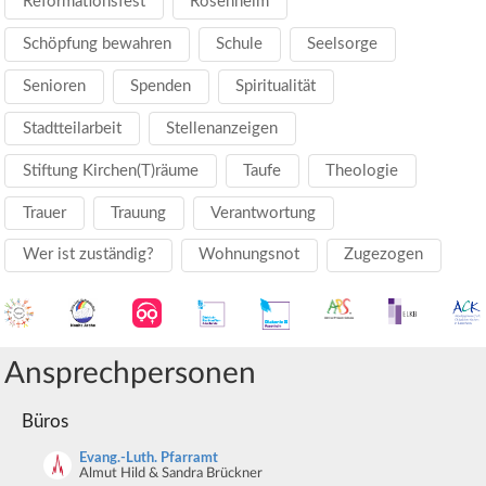
Reformationsfest
Rosenheim
Schöpfung bewahren
Schule
Seelsorge
Senioren
Spenden
Spiritualität
Stadtteilarbeit
Stellenanzeigen
Stiftung Kirchen(T)räume
Taufe
Theologie
Trauer
Trauung
Verantwortung
Wer ist zuständig?
Wohnungsnot
Zugezogen
Ansprechpersonen
Büros
Evang.-Luth. Pfarramt
Almut Hild & Sandra Brückner