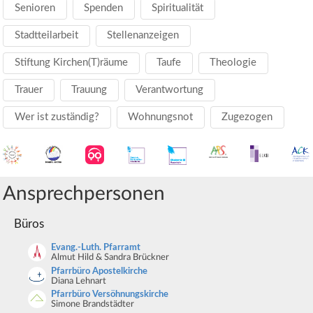
Senioren
Spenden
Spiritualität
Stadtteilarbeit
Stellenanzeigen
Stiftung Kirchen(T)räume
Taufe
Theologie
Trauer
Trauung
Verantwortung
Wer ist zuständig?
Wohnungsnot
Zugezogen
Ansprechpersonen
Büros
Evang.-Luth. Pfarramt
Almut Hild & Sandra Brückner
Pfarrbüro Apostelkirche
Diana Lehnart
Pfarrbüro Versöhnungskirche
Simone Brandstädter