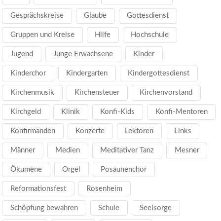
Gesprächskreise
Glaube
Gottesdienst
Gruppen und Kreise
Hilfe
Hochschule
Jugend
Junge Erwachsene
Kinder
Kinderchor
Kindergarten
Kindergottesdienst
Kirchenmusik
Kirchensteuer
Kirchenvorstand
Kirchgeld
Klinik
Konfi-Kids
Konfi-Mentoren
Konfirmanden
Konzerte
Lektoren
Links
Männer
Medien
Meditativer Tanz
Mesner
Ökumene
Orgel
Posaunenchor
Reformationsfest
Rosenheim
Schöpfung bewahren
Schule
Seelsorge