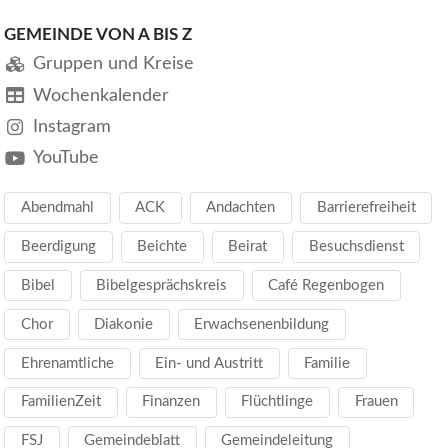
GEMEINDE VON A BIS Z
Gruppen und Kreise
Wochenkalender
Instagram
YouTube
Abendmahl
ACK
Andachten
Barrierefreiheit
Beerdigung
Beichte
Beirat
Besuchsdienst
Bibel
Bibelgesprächskreis
Café Regenbogen
Chor
Diakonie
Erwachsenenbildung
Ehrenamtliche
Ein- und Austritt
Familie
FamilienZeit
Finanzen
Flüchtlinge
Frauen
FSJ
Gemeindeblatt
Gemeindeleitung