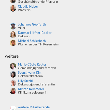
Geschäftsführende Pfarrerin
Claudia Huber
Pfarrerin
Johannes Göpffarth
Vikar
Dagmar Häfner-Becker
Dekanin
Michael Schlierbach
Pfarrer an der TH Rosenheim
weitere
Marie-Cécile Reuter
Gemeindejugendreferentin
Seonghyang Kim
Dekanatskantorin
Lilly Strobl
Dekanatsjugendreferentin
Kirsten Kemmerer
Klinikumseelsorgerin
weitere Mitarbeitende