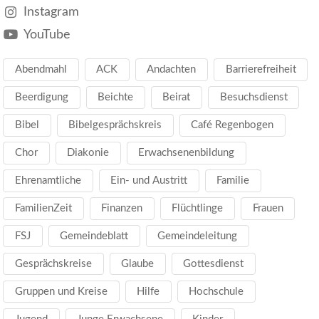
Instagram
YouTube
Abendmahl
ACK
Andachten
Barrierefreiheit
Beerdigung
Beichte
Beirat
Besuchsdienst
Bibel
Bibelgesprächskreis
Café Regenbogen
Chor
Diakonie
Erwachsenenbildung
Ehrenamtliche
Ein- und Austritt
Familie
FamilienZeit
Finanzen
Flüchtlinge
Frauen
FSJ
Gemeindeblatt
Gemeindeleitung
Gesprächskreise
Glaube
Gottesdienst
Gruppen und Kreise
Hilfe
Hochschule