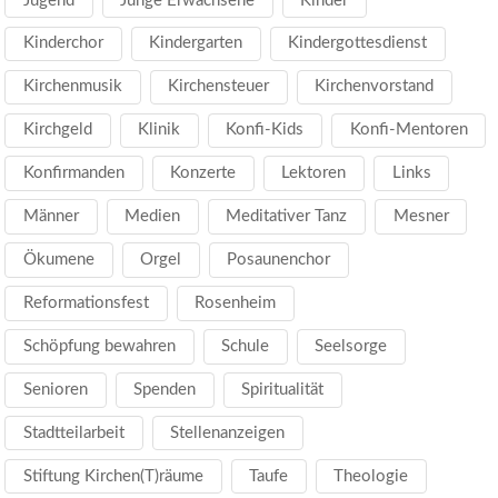
Jugend
Junge Erwachsene
Kinder
Kinderchor
Kindergarten
Kindergottesdienst
Kirchenmusik
Kirchensteuer
Kirchenvorstand
Kirchgeld
Klinik
Konfi-Kids
Konfi-Mentoren
Konfirmanden
Konzerte
Lektoren
Links
Männer
Medien
Meditativer Tanz
Mesner
Ökumene
Orgel
Posaunenchor
Reformationsfest
Rosenheim
Schöpfung bewahren
Schule
Seelsorge
Senioren
Spenden
Spiritualität
Stadtteilarbeit
Stellenanzeigen
Stiftung Kirchen(T)räume
Taufe
Theologie