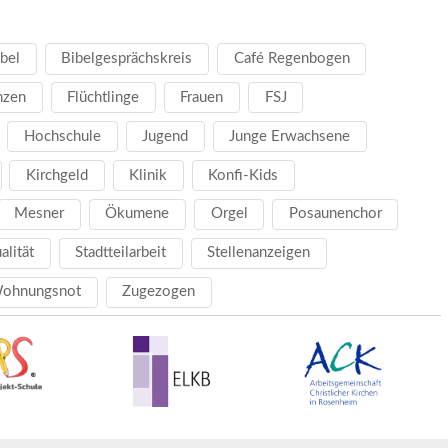
bel
Bibelgesprächskreis
Café Regenbogen
nzen
Flüchtlinge
Frauen
FSJ
Hochschule
Jugend
Junge Erwachsene
Kirchgeld
Klinik
Konfi-Kids
Mesner
Ökumene
Orgel
Posaunenchor
ualität
Stadtteilarbeit
Stellenanzeigen
ohnungsnot
Zugezogen