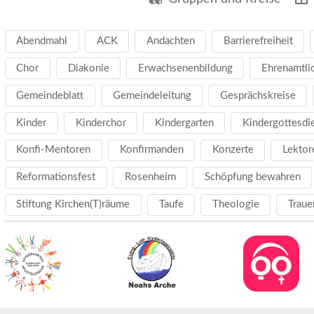
Abendmahl
ACK
Andachten
Barrierefreiheit
Chor
Diakonie
Erwachsenenbildung
Ehrenamtli
Gemeindeblatt
Gemeindeleitung
Gesprächskreise
Kinder
Kinderchor
Kindergarten
Kindergottesdi
Konfi-Mentoren
Konfirmanden
Konzerte
Lektor
Reformationsfest
Rosenheim
Schöpfung bewahren
Stiftung Kirchen(T)räume
Taufe
Theologie
Traue