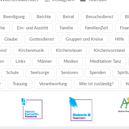
Beerdigung
Beichte
Beirat
Besuchsdienst
Bi
che
Ein- und Austritt
Familie
FamilienZeit
Fina
Glaube
Gottesdienst
Gruppen und Kreise
Hilfe
enst
Kirchenmusik
Kirchensteuer
Kirchenvorstand
en
Links
Männer
Medien
Meditativer Tanz
Schule
Seelsorge
Senioren
Spenden
Spirit
r
Trauung
Verantwortung
Wer ist zuständig?
W