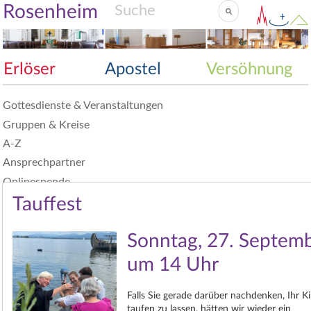
Rosenheim
Erlöser
Apostel
Versöhnung
Gottesdienste & Veranstaltungen
Gruppen & Kreise
A-Z
Ansprechpartner
Onlinespende
Tauffest
Sonntag, 27. Septemb
um 14 Uhr
Falls Sie gerade darüber nachdenken, Ihr K
taufen zu lassen, hätten wir wieder ein