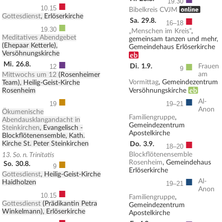
19.30
■
10.15
, ONLINE
Bibelkreis CVJM
Gottesdienst
, Erlöserkirche
■
Sa.
29.8.
16–18
■
19.30
„Menschen im Kreis“
,
Meditatives Abendgebet
gemeinsam tanzen und mehr,
(Ehepaar Ketterle),
Gemeindehaus Erlöserkirche
Versöhnungskirche
Erwachsenenbildung
■
■
Mi.
26.8.
Di.
1.9.
Frauen
12
9
am
Mittwochs um 12
(Rosenheimer
Vormittag
, Gemeindezentrum
Team), Heilig-Geist-Kirche
Erwachsenenbildung
Rosenheim
Versöhnungskirche
■
■
Al-
19
19–21
Anon
Ökumenische
Familiengruppe
,
Abendausklangandacht in
Gemeindezentrum
Steinkirchen
, Evangelisch -
Apostelkirche
Blockflötenensemble, Kath.
■
Kirche St. Peter Steinkirchen
Do.
3.9.
18–20
Blockflötenensemble
13. So. n. Trinitatis
■
Rosenheim
, Gemeindehaus
So.
30.8.
9
Erlöserkirche
Gottesdienst
, Heilig-Geist-Kirche
■
Al-
Haidholzen
19–21
Anon
■
10.15
Familiengruppe
,
Gottesdienst
(Prädikantin Petra
Gemeindezentrum
Winkelmann), Erlöserkirche
Apostelkirche