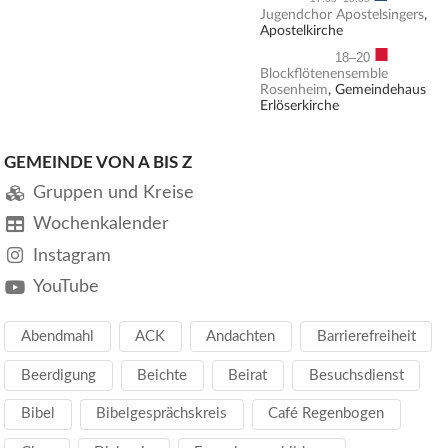
Jugendchor Apostelsingers
,
Apostelkirche
■
18–20
Blockflötenensemble
Rosenheim
, Gemeindehaus
Erlöserkirche
GEMEINDE VON A BIS Z
Gruppen und Kreise
Wochenkalender
Instagram
YouTube
Abendmahl
ACK
Andachten
Barrierefreiheit
Beerdigung
Beichte
Beirat
Besuchsdienst
Bibel
Bibelgesprächskreis
Café Regenbogen