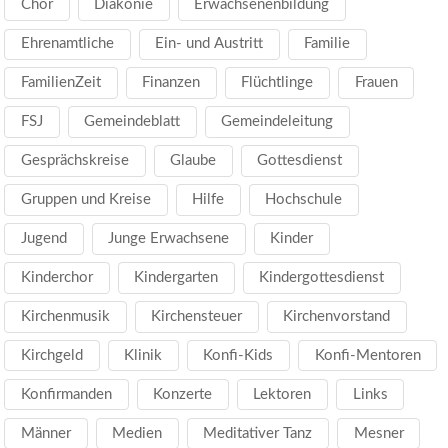
Chor
Diakonie
Erwachsenenbildung
Ehrenamtliche
Ein- und Austritt
Familie
FamilienZeit
Finanzen
Flüchtlinge
Frauen
FSJ
Gemeindeblatt
Gemeindeleitung
Gesprächskreise
Glaube
Gottesdienst
Gruppen und Kreise
Hilfe
Hochschule
Jugend
Junge Erwachsene
Kinder
Kinderchor
Kindergarten
Kindergottesdienst
Kirchenmusik
Kirchensteuer
Kirchenvorstand
Kirchgeld
Klinik
Konfi-Kids
Konfi-Mentoren
Konfirmanden
Konzerte
Lektoren
Links
Männer
Medien
Meditativer Tanz
Mesner