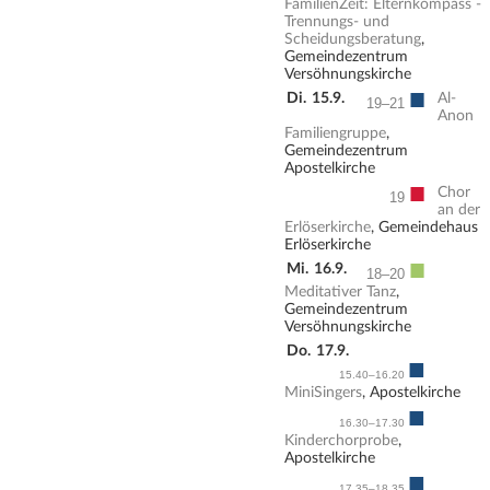
FamilienZeit: Elternkompass -
Trennungs- und
Scheidungsberatung
,
Gemeindezentrum
Versöhnungskirche
■
Di.
15.9.
Al-
19–21
Anon
Familiengruppe
,
Gemeindezentrum
Apostelkirche
■
Chor
19
an der
Erlöserkirche
, Gemeindehaus
Erlöserkirche
■
Mi.
16.9.
18–20
Meditativer Tanz
,
Gemeindezentrum
Versöhnungskirche
Do.
17.9.
■
15.40–16.20
MiniSingers
, Apostelkirche
■
16.30–17.30
Kinderchorprobe
,
Apostelkirche
■
17.35–18.35