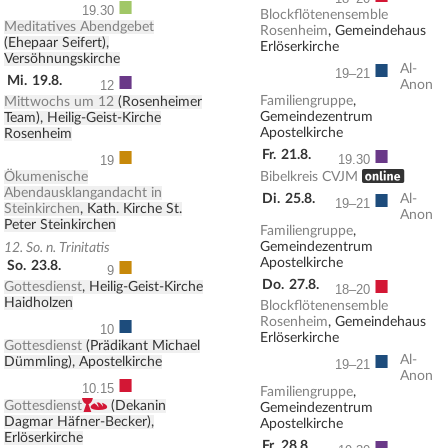
■
19.30
Blockflötenensemble
Meditatives Abendgebet
Rosenheim
, Gemeindehaus
(Ehepaar Seifert),
Erlöserkirche
Versöhnungskirche
■
Al-
■
19–21
Mi.
19.8.
Anon
12
Familiengruppe
,
Mittwochs um 12
(Rosenheimer
Gemeindezentrum
Team), Heilig-Geist-Kirche
Apostelkirche
Rosenheim
■
■
Fr.
21.8.
19.30
19
, ONLINE
Ökumenische
Bibelkreis CVJM
■
Abendausklangandacht in
Di.
25.8.
Al-
19–21
Steinkirchen
, Kath. Kirche St.
Anon
Peter Steinkirchen
Familiengruppe
,
Gemeindezentrum
12. So. n. Trinitatis
■
Apostelkirche
So.
23.8.
9
■
Do.
27.8.
Gottesdienst
, Heilig-Geist-Kirche
18–20
Haidholzen
Blockflötenensemble
■
Rosenheim
, Gemeindehaus
10
Erlöserkirche
Gottesdienst
(Prädikant Michael
■
Al-
Dümmling), Apostelkirche
19–21
Anon
■
10.15
Familiengruppe
,
,
Gottesdienst
(Dekanin
Gemeindezentrum
Dagmar Häfner-Becker),
Apostelkirche
Erlöserkirche
■
Fr.
28.8.