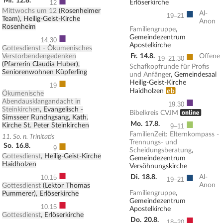
■
Mi.
12.8.
Erlöserkirche
12
■
Mittwochs um 12
(Rosenheimer
Al-
19–21
Team), Heilig-Geist-Kirche
Anon
Rosenheim
Familiengruppe
,
■
Gemeindezentrum
14.30
Apostelkirche
Gottesdienst - Ökumenisches
■
Verstorbendengedenken
Fr.
14.8.
Offene
19–21.30
(Pfarrerin Claudia Huber),
Schafkopfrunde für Profis
Seniorenwohnen Küpferling
und Anfänger
, Gemeindesaal
■
Heilig-Geist-Kirche
19
Erwachsenenbildung
Haidholzen
Ökumenische
■
Abendausklangandacht in
19.30
Steinkirchen
, Evangelisch -
, ONLINE
Bibelkreis CVJM
Simsseer Rundngsang, Kath.
■
Mo.
17.8.
Kirche St. Peter Steinkirchen
9–11
FamilienZeit: Elternkompass -
11. So. n. Trinitatis
■
Trennungs- und
So.
16.8.
9
Scheidungsberatung
,
Gottesdienst
, Heilig-Geist-Kirche
Gemeindezentrum
Haidholzen
Versöhnungskirche
■
■
Di.
18.8.
Al-
10.15
19–21
Anon
Gottesdienst
(Lektor Thomas
Familiengruppe
,
Pummerer), Erlöserkirche
■
Gemeindezentrum
10.15
Apostelkirche
Gottesdienst
, Erlöserkirche
■
Do.
20.8.
18–20