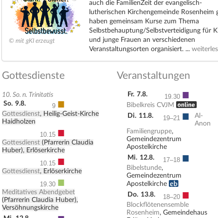
auch die FamilienZeit der evangelisch-
lutherischen Kirchengemeinde Rosenheim g
haben gemeinsam Kurse zum Thema
Selbstbehauptung/Selbstverteidigung für K
und junge Frauen an verschiedenen
© mit gKI erzeugt
Veranstaltungsorten organisiert. ...
weiterle
Gottesdienste
Veranstaltungen
■
Fr.
7.8.
10. So. n. Trinitatis
19.30
■
So.
9.8.
, ONLINE
Bibelkreis CVJM
9
■
Gottesdienst
, Heilig-Geist-Kirche
Di.
11.8.
Al-
19–21
Haidholzen
Anon
■
Familiengruppe
,
10.15
Gemeindezentrum
Gottesdienst
(Pfarrerin Claudia
Apostelkirche
Huber), Erlöserkirche
■
■
Mi.
12.8.
17–18
10.15
Bibelstunde
,
Gottesdienst
, Erlöserkirche
Gemeindezentrum
■
Erwachsenenbildung
Apostelkirche
19.30
■
Meditatives Abendgebet
Do.
13.8.
18–20
(Pfarrerin Claudia Huber),
Blockflötenensemble
Versöhnungskirche
Rosenheim
, Gemeindehaus