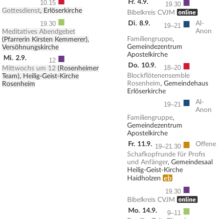
■
■
Fr.
4.9.
10.15
19.30
Gottesdienst
, Erlöserkirche
, ONLINE
Bibelkreis CVJM
■
■
Di.
8.9.
Al-
19.30
19–21
Anon
Meditatives Abendgebet
Familiengruppe
,
(Pfarrerin Kirsten Kemmerer),
Gemeindezentrum
Versöhnungskirche
■
Apostelkirche
Mi.
2.9.
12
■
Do.
10.9.
18–20
Mittwochs um 12
(Rosenheimer
Blockflötenensemble
Team), Heilig-Geist-Kirche
Rosenheim
, Gemeindehaus
Rosenheim
Erlöserkirche
■
Al-
19–21
Anon
Familiengruppe
,
Gemeindezentrum
Apostelkirche
■
Fr.
11.9.
Offene
19–21.30
Schafkopfrunde für Profis
und Anfänger
, Gemeindesaal
Heilig-Geist-Kirche
Erwachsenenbildung
Haidholzen
■
19.30
, ONLINE
Bibelkreis CVJM
■
Mo.
14.9.
9–11