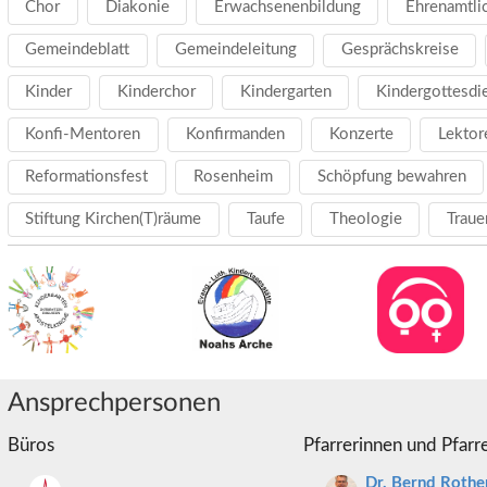
Chor
Diakonie
Erwachsenenbildung
Ehrenamtli
Gemeindeblatt
Gemeindeleitung
Gesprächskreise
Kinder
Kinderchor
Kindergarten
Kindergottesdi
Konfi-Mentoren
Konfirmanden
Konzerte
Lektor
Reformationsfest
Rosenheim
Schöpfung bewahren
Stiftung Kirchen(T)räume
Taufe
Theologie
Traue
Ansprechpersonen
Büros
Pfarrerinnen und Pfarr
Dr. Bernd Rothe