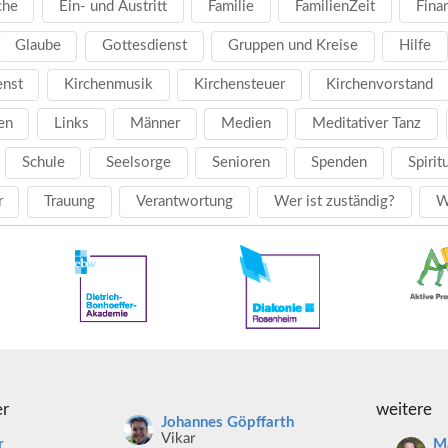
che
Ein- und Austritt
Familie
FamilienZeit
Fina
Glaube
Gottesdienst
Gruppen und Kreise
Hilfe
enst
Kirchenmusik
Kirchensteuer
Kirchenvorstand
en
Links
Männer
Medien
Meditativer Tanz
Schule
Seelsorge
Senioren
Spenden
Spirit
r
Trauung
Verantwortung
Wer ist zuständig?
W
er
weitere
Johannes Göpffarth
Vikar
r
Ma