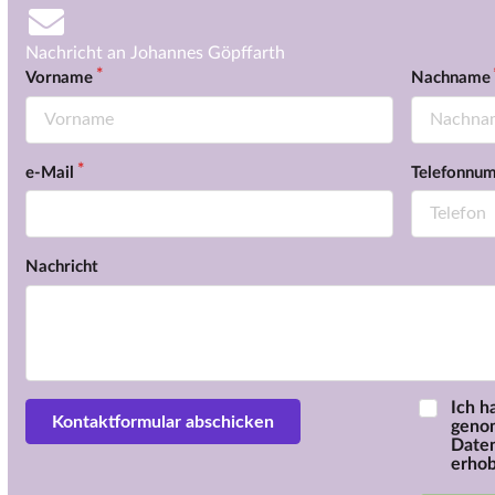
Nachricht an Johannes Göpffarth
Vorname
Nachname
e-Mail
Telefonnu
Nachricht
Ich h
geno
Daten
erhob