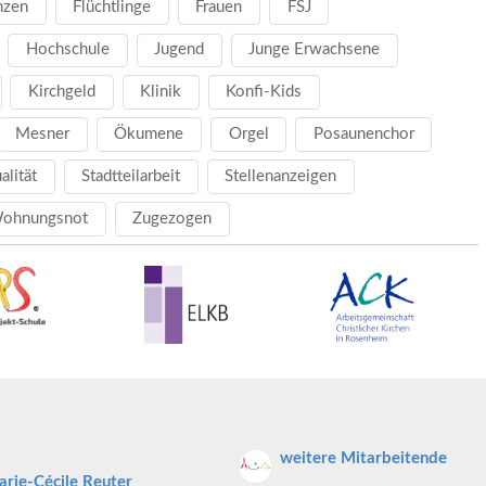
nzen
Flüchtlinge
Frauen
FSJ
Hochschule
Jugend
Junge Erwachsene
Kirchgeld
Klinik
Konfi-Kids
Mesner
Ökumene
Orgel
Posaunenchor
ualität
Stadtteilarbeit
Stellenanzeigen
ohnungsnot
Zugezogen
weitere Mitarbeitende
rie-Cécile Reuter