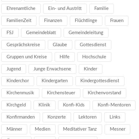
Ehrenamtliche
Ein- und Austritt
Familie
FamilienZeit
Finanzen
Flüchtlinge
Frauen
FSJ
Gemeindeblatt
Gemeindeleitung
Gesprächskreise
Glaube
Gottesdienst
Gruppen und Kreise
Hilfe
Hochschule
Jugend
Junge Erwachsene
Kinder
Kinderchor
Kindergarten
Kindergottesdienst
Kirchenmusik
Kirchensteuer
Kirchenvorstand
Kirchgeld
Klinik
Konfi-Kids
Konfi-Mentoren
Konfirmanden
Konzerte
Lektoren
Links
Männer
Medien
Meditativer Tanz
Mesner