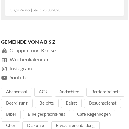
Jürgen Ziegler
| Stand
25.03.2023
GEMEINDE VON A BIS Z
Gruppen und Kreise
Wochenkalender
Instagram
YouTube
Abendmahl
ACK
Andachten
Barrierefreiheit
Beerdigung
Beichte
Beirat
Besuchsdienst
Bibel
Bibelgesprächskreis
Café Regenbogen
Chor
Diakonie
Erwachsenenbildung