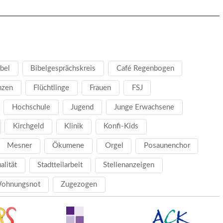
bel
Bibelgesprächskreis
Café Regenbogen
nzen
Flüchtlinge
Frauen
FSJ
Hochschule
Jugend
Junge Erwachsene
Kirchgeld
Klinik
Konfi-Kids
Mesner
Ökumene
Orgel
Posaunenchor
ualität
Stadtteilarbeit
Stellenanzeigen
ohnungsnot
Zugezogen