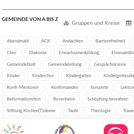
GEMEINDE VON A BIS Z
Gruppen und Kreise
Abendmahl
ACK
Andachten
Barrierefreiheit
Chor
Diakonie
Erwachsenenbildung
Ehrenamtli
Gemeindeblatt
Gemeindeleitung
Gesprächskreise
Kinder
Kinderchor
Kindergarten
Kindergottesdi
Konfi-Mentoren
Konfirmanden
Konzerte
Lektor
Reformationsfest
Rosenheim
Schöpfung bewahren
Stiftung Kirchen(T)räume
Taufe
Theologie
Traue