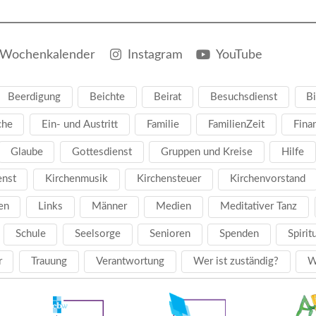
Wochenkalender
Instagram
YouTube
Beerdigung
Beichte
Beirat
Besuchsdienst
Bi
che
Ein- und Austritt
Familie
FamilienZeit
Fina
Glaube
Gottesdienst
Gruppen und Kreise
Hilfe
enst
Kirchenmusik
Kirchensteuer
Kirchenvorstand
en
Links
Männer
Medien
Meditativer Tanz
Schule
Seelsorge
Senioren
Spenden
Spirit
r
Trauung
Verantwortung
Wer ist zuständig?
W