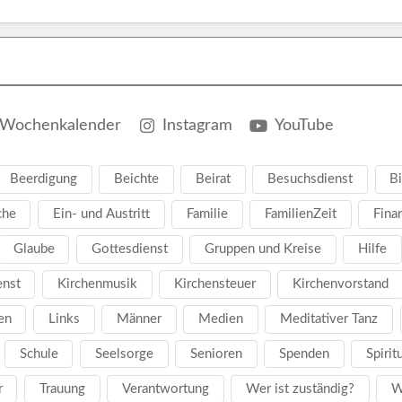
Wochenkalender
Instagram
YouTube
Beerdigung
Beichte
Beirat
Besuchsdienst
Bi
che
Ein- und Austritt
Familie
FamilienZeit
Fina
Glaube
Gottesdienst
Gruppen und Kreise
Hilfe
enst
Kirchenmusik
Kirchensteuer
Kirchenvorstand
en
Links
Männer
Medien
Meditativer Tanz
Schule
Seelsorge
Senioren
Spenden
Spirit
r
Trauung
Verantwortung
Wer ist zuständig?
W