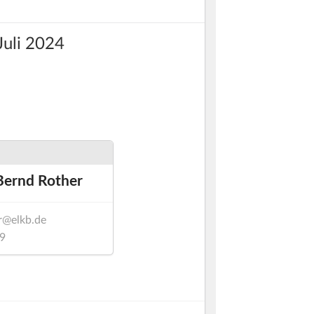
 Juli 2024
 Bernd Rother
r@elkb.de
9