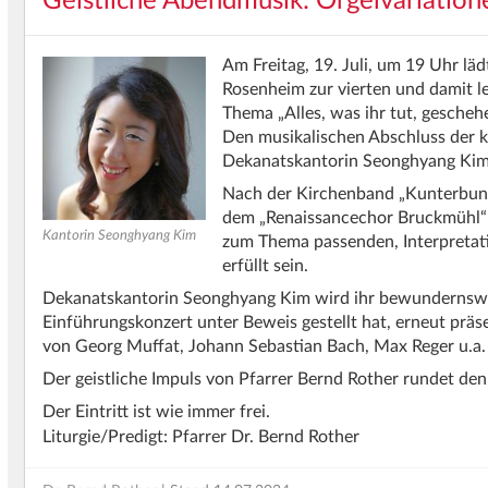
Geistliche Abendmusik: Orgelvariatio
Am Freitag, 19. Juli, um 19 Uhr lä
Rosenheim zur vierten und damit l
Thema „Alles, was ihr tut, geschehe 
Den musikalischen Abschluss der k
Dekanatskantorin Seonghyang Ki
Nach der Kirchenband „Kunterbund
dem „Renaissancechor Bruckmühl“ 
Kantorin Seonghyang Kim
zum Thema passenden, Interpretati
erfüllt sein.
Dekanatskantorin Seonghyang Kim wird ihr bewundernswer
Einführungskonzert unter Beweis gestellt hat, erneut prä
von Georg Muffat, Johann Sebastian Bach, Max Reger u.a.
Der geistliche Impuls von Pfarrer Bernd Rother rundet de
Der Eintritt ist wie immer frei.
Liturgie/Predigt: Pfarrer Dr. Bernd Rother