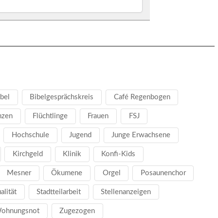
bel
Bibelgesprächskreis
Café Regenbogen
nzen
Flüchtlinge
Frauen
FSJ
Hochschule
Jugend
Junge Erwachsene
Kirchgeld
Klinik
Konfi-Kids
Mesner
Ökumene
Orgel
Posaunenchor
ualität
Stadtteilarbeit
Stellenanzeigen
ohnungsnot
Zugezogen