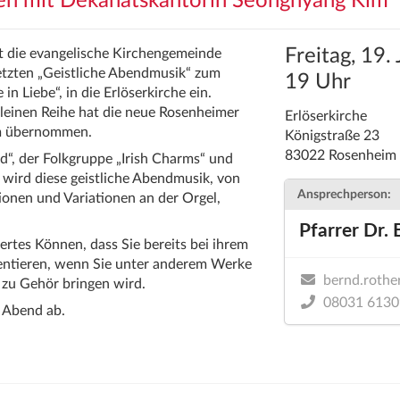
nen mit Dekanatskantorin Seonghyang Kim
Freitag, 19.
dt die evangelische Kirchengemeinde
etzten „Geistliche Abendmusik“ zum
19 Uhr
in Liebe“, in die Erlöserkirche ein.
leinen Reihe hat die neue Rosenheimer
Erlöserkirche
m übernommen.
Königstraße 23
83022 Rosenheim
“, der Folkgruppe „Irish Charms“ und
wird diese geistliche Abendmusik, von
Ansprechperson:
onen und Variationen an der Orgel,
Pfarrer Dr.
tes Können, dass Sie bereits bei ihrem
sentieren, wenn Sie unter anderem Werke
bernd.rothe
 zu Gehör bringen wird.
08031 6130
n Abend ab.