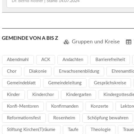
Dr. Bernd Rother
| Stand
14.07.2024
GEMEINDE VON A BIS Z
Gruppen und Kreise
Abendmahl
ACK
Andachten
Barrierefreiheit
Chor
Diakonie
Erwachsenenbildung
Ehrenamtli
Gemeindeblatt
Gemeindeleitung
Gesprächskreise
Kinder
Kinderchor
Kindergarten
Kindergottesdi
Konfi-Mentoren
Konfirmanden
Konzerte
Lektor
Reformationsfest
Rosenheim
Schöpfung bewahren
Stiftung Kirchen(T)räume
Taufe
Theologie
Traue