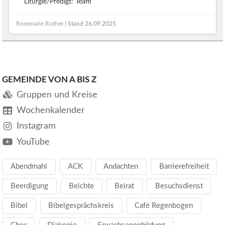
Liturgie/Predigt: Team
Rosemarie Rother
| Stand
26.09.2025
GEMEINDE VON A BIS Z
Gruppen und Kreise
Wochenkalender
Instagram
YouTube
Abendmahl
ACK
Andachten
Barrierefreiheit
Beerdigung
Beichte
Beirat
Besuchsdienst
Bibel
Bibelgesprächskreis
Café Regenbogen