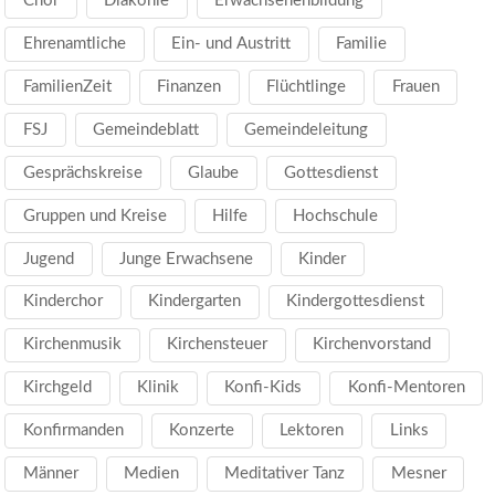
Chor
Diakonie
Erwachsenenbildung
Ehrenamtliche
Ein- und Austritt
Familie
FamilienZeit
Finanzen
Flüchtlinge
Frauen
FSJ
Gemeindeblatt
Gemeindeleitung
Gesprächskreise
Glaube
Gottesdienst
Gruppen und Kreise
Hilfe
Hochschule
Jugend
Junge Erwachsene
Kinder
Kinderchor
Kindergarten
Kindergottesdienst
Kirchenmusik
Kirchensteuer
Kirchenvorstand
Kirchgeld
Klinik
Konfi-Kids
Konfi-Mentoren
Konfirmanden
Konzerte
Lektoren
Links
Männer
Medien
Meditativer Tanz
Mesner