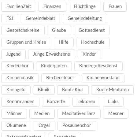
FamilienZeit
Finanzen
Flüchtlinge
Frauen
FSJ
Gemeindeblatt
Gemeindeleitung
Gesprächskreise
Glaube
Gottesdienst
Gruppen und Kreise
Hilfe
Hochschule
Jugend
Junge Erwachsene
Kinder
Kinderchor
Kindergarten
Kindergottesdienst
Kirchenmusik
Kirchensteuer
Kirchenvorstand
Kirchgeld
Klinik
Konfi-Kids
Konfi-Mentoren
Konfirmanden
Konzerte
Lektoren
Links
Männer
Medien
Meditativer Tanz
Mesner
Ökumene
Orgel
Posaunenchor