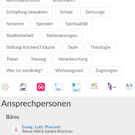
Reformationsfest
Rosenheim
Schöpfung bewahren
Schule
Seelsorge
Senioren
Spenden
Spiritualität
Stadtteilarbeit
Stellenanzeigen
Stiftung Kirchen(T)räume
Taufe
Theologie
Trauer
Trauung
Verantwortung
Wer ist zuständig?
Wohnungsnot
Zugezogen
Ansprechpersonen
Büros
Evang.-Luth. Pfarramt
Almut Hild & Sandra Brückner