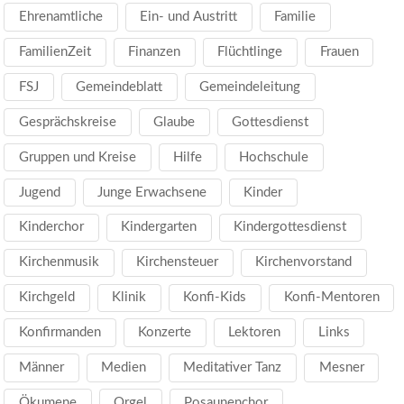
Ehrenamtliche
Ein- und Austritt
Familie
FamilienZeit
Finanzen
Flüchtlinge
Frauen
FSJ
Gemeindeblatt
Gemeindeleitung
Gesprächskreise
Glaube
Gottesdienst
Gruppen und Kreise
Hilfe
Hochschule
Jugend
Junge Erwachsene
Kinder
Kinderchor
Kindergarten
Kindergottesdienst
Kirchenmusik
Kirchensteuer
Kirchenvorstand
Kirchgeld
Klinik
Konfi-Kids
Konfi-Mentoren
Konfirmanden
Konzerte
Lektoren
Links
Männer
Medien
Meditativer Tanz
Mesner
Ökumene
Orgel
Posaunenchor