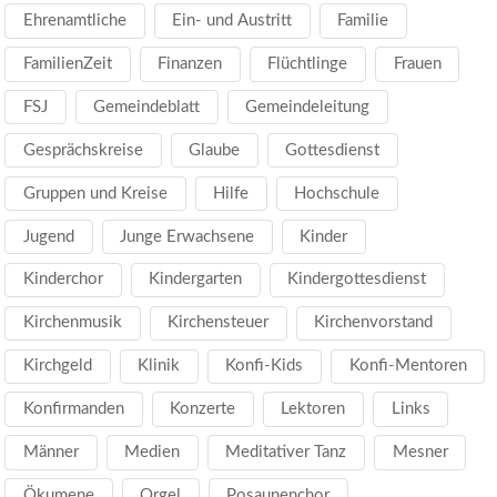
Ehrenamtliche
Ein- und Austritt
Familie
FamilienZeit
Finanzen
Flüchtlinge
Frauen
FSJ
Gemeindeblatt
Gemeindeleitung
Gesprächskreise
Glaube
Gottesdienst
Gruppen und Kreise
Hilfe
Hochschule
Jugend
Junge Erwachsene
Kinder
Kinderchor
Kindergarten
Kindergottesdienst
Kirchenmusik
Kirchensteuer
Kirchenvorstand
Kirchgeld
Klinik
Konfi-Kids
Konfi-Mentoren
Konfirmanden
Konzerte
Lektoren
Links
Männer
Medien
Meditativer Tanz
Mesner
Ökumene
Orgel
Posaunenchor