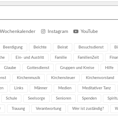
Wochenkalender
Instagram
YouTube
Beerdigung
Beichte
Beirat
Besuchsdienst
Bi
che
Ein- und Austritt
Familie
FamilienZeit
Fina
Glaube
Gottesdienst
Gruppen und Kreise
Hilfe
enst
Kirchenmusik
Kirchensteuer
Kirchenvorstand
en
Links
Männer
Medien
Meditativer Tanz
Schule
Seelsorge
Senioren
Spenden
Spirit
r
Trauung
Verantwortung
Wer ist zuständig?
W