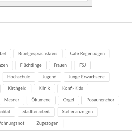
bel
Bibelgesprächskreis
Café Regenbogen
nzen
Flüchtlinge
Frauen
FSJ
Hochschule
Jugend
Junge Erwachsene
Kirchgeld
Klinik
Konfi-Kids
Mesner
Ökumene
Orgel
Posaunenchor
ualität
Stadtteilarbeit
Stellenanzeigen
ohnungsnot
Zugezogen