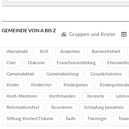
GEMEINDE VON A BIS Z
Gruppen und Kreise
Abendmahl
ACK
Andachten
Barrierefreiheit
Chor
Diakonie
Erwachsenenbildung
Ehrenamtli
Gemeindeblatt
Gemeindeleitung
Gesprächskreise
Kinder
Kinderchor
Kindergarten
Kindergottesdi
Konfi-Mentoren
Konfirmanden
Konzerte
Lektor
Reformationsfest
Rosenheim
Schöpfung bewahren
Stiftung Kirchen(T)räume
Taufe
Theologie
Traue