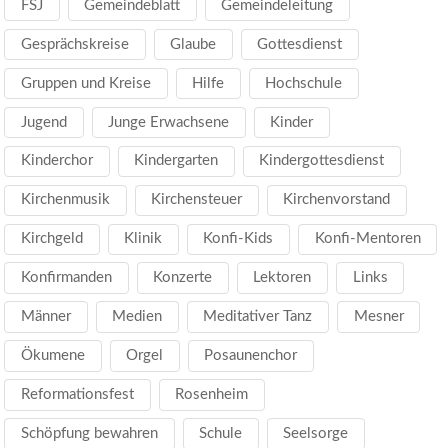
FSJ
Gemeindeblatt
Gemeindeleitung
Gesprächskreise
Glaube
Gottesdienst
Gruppen und Kreise
Hilfe
Hochschule
Jugend
Junge Erwachsene
Kinder
Kinderchor
Kindergarten
Kindergottesdienst
Kirchenmusik
Kirchensteuer
Kirchenvorstand
Kirchgeld
Klinik
Konfi-Kids
Konfi-Mentoren
Konfirmanden
Konzerte
Lektoren
Links
Männer
Medien
Meditativer Tanz
Mesner
Ökumene
Orgel
Posaunenchor
Reformationsfest
Rosenheim
Schöpfung bewahren
Schule
Seelsorge