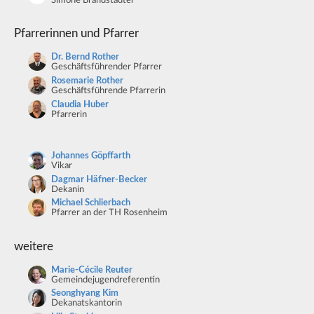
Simone Brandstädter
Pfarrerinnen und Pfarrer
Dr. Bernd Rother
Geschäftsführender Pfarrer
Rosemarie Rother
Geschäftsführende Pfarrerin
Claudia Huber
Pfarrerin
Johannes Göpffarth
Vikar
Dagmar Häfner-Becker
Dekanin
Michael Schlierbach
Pfarrer an der TH Rosenheim
weitere
Marie-Cécile Reuter
Gemeindejugendreferentin
Seonghyang Kim
Dekanatskantorin