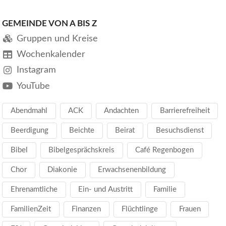
GEMEINDE VON A BIS Z
Gruppen und Kreise
Wochenkalender
Instagram
YouTube
Abendmahl
ACK
Andachten
Barrierefreiheit
Beerdigung
Beichte
Beirat
Besuchsdienst
Bibel
Bibelgesprächskreis
Café Regenbogen
Chor
Diakonie
Erwachsenenbildung
Ehrenamtliche
Ein- und Austritt
Familie
FamilienZeit
Finanzen
Flüchtlinge
Frauen