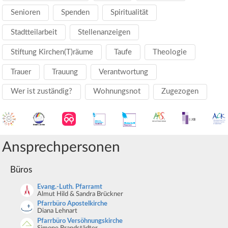
Senioren
Spenden
Spiritualität
Stadtteilarbeit
Stellenanzeigen
Stiftung Kirchen(T)räume
Taufe
Theologie
Trauer
Trauung
Verantwortung
Wer ist zuständig?
Wohnungsnot
Zugezogen
Ansprechpersonen
Büros
Evang.-Luth. Pfarramt
Almut Hild & Sandra Brückner
Pfarrbüro Apostelkirche
Diana Lehnart
Pfarrbüro Versöhnungskirche