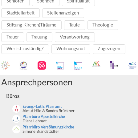
Senioren
Spenden
Spiritualität
Stadtteilarbeit
Stellenanzeigen
Stiftung Kirchen(T)räume
Taufe
Theologie
Trauer
Trauung
Verantwortung
Wer ist zuständig?
Wohnungsnot
Zugezogen
Ansprechpersonen
Büros
Evang.-Luth. Pfarramt
Almut Hild & Sandra Brückner
Pfarrbüro Apostelkirche
Diana Lehnart
Pfarrbüro Versöhnungskirche
Simone Brandstädter