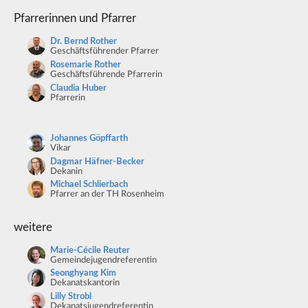
Pfarrerinnen und Pfarrer
Dr. Bernd Rother
Geschäftsführender Pfarrer
Rosemarie Rother
Geschäftsführende Pfarrerin
Claudia Huber
Pfarrerin
Johannes Göpffarth
Vikar
Dagmar Häfner-Becker
Dekanin
Michael Schlierbach
Pfarrer an der TH Rosenheim
weitere
Marie-Cécile Reuter
Gemeindejugendreferentin
Seonghyang Kim
Dekanatskantorin
Lilly Strobl
Dekanatsjugendreferentin