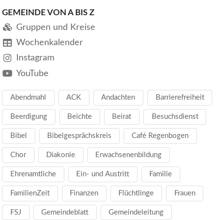
GEMEINDE VON A BIS Z
Gruppen und Kreise
Wochenkalender
Instagram
YouTube
Abendmahl
ACK
Andachten
Barrierefreiheit
Beerdigung
Beichte
Beirat
Besuchsdienst
Bibel
Bibelgesprächskreis
Café Regenbogen
Chor
Diakonie
Erwachsenenbildung
Ehrenamtliche
Ein- und Austritt
Familie
FamilienZeit
Finanzen
Flüchtlinge
Frauen
FSJ
Gemeindeblatt
Gemeindeleitung