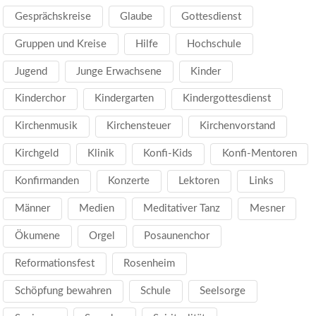
Gesprächskreise
Glaube
Gottesdienst
Gruppen und Kreise
Hilfe
Hochschule
Jugend
Junge Erwachsene
Kinder
Kinderchor
Kindergarten
Kindergottesdienst
Kirchenmusik
Kirchensteuer
Kirchenvorstand
Kirchgeld
Klinik
Konfi-Kids
Konfi-Mentoren
Konfirmanden
Konzerte
Lektoren
Links
Männer
Medien
Meditativer Tanz
Mesner
Ökumene
Orgel
Posaunenchor
Reformationsfest
Rosenheim
Schöpfung bewahren
Schule
Seelsorge