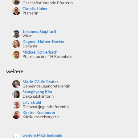
Geschäftsführende Pfarrerin
Claudia Huber
Pfarrerin
Johannes Göpffarth
Vikar
Dagmar Häfner-Becker
Dekanin
Michael Schlierbach
Pfarrer an der TH Rosenheim
weitere
Marie-Cécile Reuter
Gemeindejugendreferentin
Seonghyang Kim
Dekanatskantorin
Lilly Strobl
Dekanatsjugendreferentin
Kirsten Kemmerer
Klinikumseelsorgerin
weitere Mitarbeitende