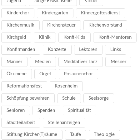
Jugend
Junge Erwachsene
Kinder
Kinderchor
Kindergarten
Kindergottesdienst
Kirchenmusik
Kirchensteuer
Kirchenvorstand
Kirchgeld
Klinik
Konfi-Kids
Konfi-Mentoren
Konfirmanden
Konzerte
Lektoren
Links
Männer
Medien
Meditativer Tanz
Mesner
Ökumene
Orgel
Posaunenchor
Reformationsfest
Rosenheim
Schöpfung bewahren
Schule
Seelsorge
Senioren
Spenden
Spiritualität
Stadtteilarbeit
Stellenanzeigen
Stiftung Kirchen(T)räume
Taufe
Theologie