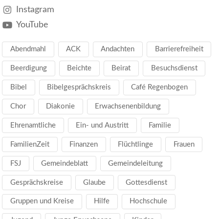
Instagram
YouTube
Abendmahl
ACK
Andachten
Barrierefreiheit
Beerdigung
Beichte
Beirat
Besuchsdienst
Bibel
Bibelgesprächskreis
Café Regenbogen
Chor
Diakonie
Erwachsenenbildung
Ehrenamtliche
Ein- und Austritt
Familie
FamilienZeit
Finanzen
Flüchtlinge
Frauen
FSJ
Gemeindeblatt
Gemeindeleitung
Gesprächskreise
Glaube
Gottesdienst
Gruppen und Kreise
Hilfe
Hochschule