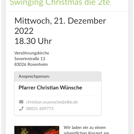
Swinging Christmas die 2te
Mittwoch, 21. Dezember
2022
18.30 Uhr
Versöhnungskirche
Severinstraße 13
83026 Rosenheim
Ansprechperson:
Pfarrer Christian Wünsche
christian.wuensche@elkb.de
08031 609773
Wir laden ein zu einem
adventlichen Konzert am