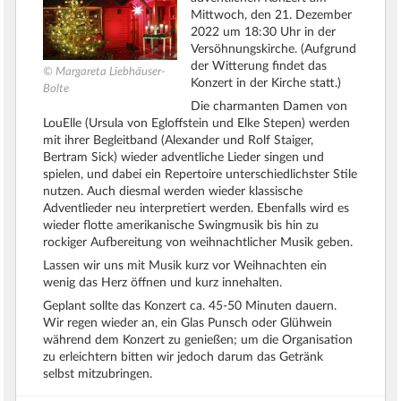
Mittwoch, den 21. Dezember
2022 um 18:30 Uhr in der
Versöhnungskirche. (Aufgrund
der Witterung findet das
© Margareta Liebhäuser-
Konzert in der Kirche statt.)
Bolte
Die charmanten Damen von
LouElle (Ursula von Egloffstein und Elke Stepen) werden
mit ihrer Begleitband (Alexander und Rolf Staiger,
Bertram Sick) wieder adventliche Lieder singen und
spielen, und dabei ein Repertoire unterschiedlichster Stile
nutzen. Auch diesmal werden wieder klassische
Adventlieder neu interpretiert werden. Ebenfalls wird es
wieder flotte amerikanische Swingmusik bis hin zu
rockiger Aufbereitung von weihnachtlicher Musik geben.
Lassen wir uns mit Musik kurz vor Weihnachten ein
wenig das Herz öffnen und kurz innehalten.
Geplant sollte das Konzert ca. 45-50 Minuten dauern.
Wir regen wieder an, ein Glas Punsch oder Glühwein
während dem Konzert zu genießen; um die Organisation
zu erleichtern bitten wir jedoch darum das Getränk
selbst mitzubringen.