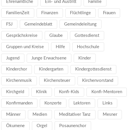
Ehrenamtliche
Ein- und Austritt
Familie
FamilienZeit
Finanzen
Flüchtlinge
Frauen
FSJ
Gemeindeblatt
Gemeindeleitung
Gesprächskreise
Glaube
Gottesdienst
Gruppen und Kreise
Hilfe
Hochschule
Jugend
Junge Erwachsene
Kinder
Kinderchor
Kindergarten
Kindergottesdienst
Kirchenmusik
Kirchensteuer
Kirchenvorstand
Kirchgeld
Klinik
Konfi-Kids
Konfi-Mentoren
Konfirmanden
Konzerte
Lektoren
Links
Männer
Medien
Meditativer Tanz
Mesner
Ökumene
Orgel
Posaunenchor