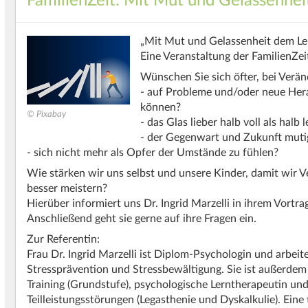
FamilienZeit: Mit Mut und Gelassenhe
„Mit Mut und Gelassenheit dem L
Eine Veranstaltung der FamilienZei
Wünschen Sie sich öfter, bei Verä
- auf Probleme und/oder neue Hera
können?
© Pixabay
- das Glas lieber halb voll als halb 
- der Gegenwart und Zukunft muti
- sich nicht mehr als Opfer der Umstände zu fühlen?
Wie stärken wir uns selbst und unsere Kinder, damit wir 
besser meistern?
Hierüber informiert uns Dr. Ingrid Marzelli in ihrem Vortrag
Anschließend geht sie gerne auf ihre Fragen ein.
Zur Referentin:
Frau Dr. Ingrid Marzelli ist Diplom-Psychologin und arbe
Stressprävention und Stressbewältigung. Sie ist außerdem q
Training (Grundstufe), psychologische Lerntherapeutin und
Teilleistungsstörungen (Legasthenie und Dyskalkulie). Ein