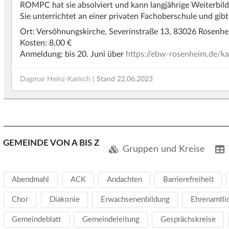
ROMPC
hat sie absolviert und kann langjährige Weiterbil
Sie unterrichtet an einer privaten Fachoberschule und gi
Ort: Versöhnungskirche, Severinstraße 13, 83026 Rosenh
Kosten: 8,00 €
Anmeldung: bis 20. Juni über
https://ebw-rosenheim.de/k
Dagmar Heinz-Karisch
| Stand
22.06.2023
GEMEINDE VON A BIS Z
Gruppen und Kreise
Abendmahl
ACK
Andachten
Barrierefreiheit
Chor
Diakonie
Erwachsenenbildung
Ehrenamtli
Gemeindeblatt
Gemeindeleitung
Gesprächskreise