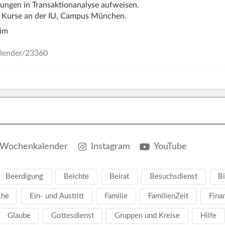
dungen in Transaktionanalyse aufweisen.
bt Kurse an der IU, Campus München.
eim
alender/23360
Wochenkalender
Instagram
YouTube
Beerdigung
Beichte
Beirat
Besuchsdienst
Bi
che
Ein- und Austritt
Familie
FamilienZeit
Fina
Glaube
Gottesdienst
Gruppen und Kreise
Hilfe