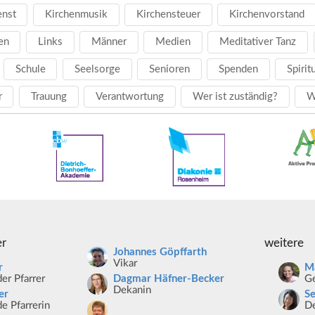
enst
Kirchenmusik
Kirchensteuer
Kirchenvorstand
en
Links
Männer
Medien
Meditativer Tanz
Schule
Seelsorge
Senioren
Spenden
Spirit
r
Trauung
Verantwortung
Wer ist zuständig?
W
er
weitere
Johannes Göpffarth
Vikar
r
Ma
er Pfarrer
Ge
Dagmar Häfner-Becker
Dekanin
er
S
e Pfarrerin
De