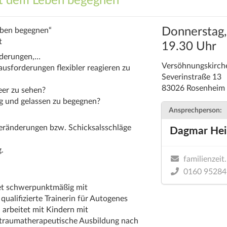
it dem Leben begegnen
Donnerstag,
eben begegnen“
t
19.30 Uhr
nderungen,…
Versöhnungskirch
usforderungen flexibler reagieren zu
Severinstraße 13
83026 Rosenheim
leer zu sehen?
g und gelassen zu begegnen?
Ansprechperson:
Veränderungen bzw. Schicksalsschläge
Dagmar Hei
.
familienzei
0160 9528
itet schwerpunktmäßig mit
ualifizierte Trainerin für Autogenes
 arbeitet mit Kindern mit
e traumatherapeutische Ausbildung nach