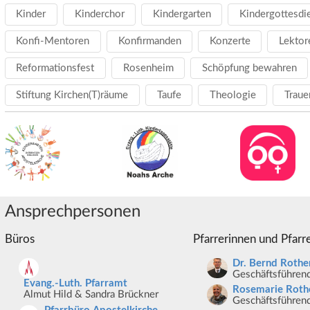
Kinder
Kinderchor
Kindergarten
Kindergottesdi
Konfi-Mentoren
Konfirmanden
Konzerte
Lektor
Reformationsfest
Rosenheim
Schöpfung bewahren
Stiftung Kirchen(T)räume
Taufe
Theologie
Traue
Ansprechpersonen
Büros
Pfarrerinnen und Pfarr
Dr. Bernd Rothe
Geschäftsführend
Evang.-Luth. Pfarramt
Rosemarie Roth
Almut Hild & Sandra Brückner
Geschäftsführend