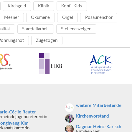
Kirchgeld
Klinik
Konfi-Kids
Mesner
Ökumene
Orgel
Posaunenchor
ualität
Stadtteilarbeit
Stellenanzeigen
ohnungsnot
Zugezogen
weitere Mitarbeitende
rie-Cécile Reuter
Kirchenvorstand
meindejugendreferentin
eonghyang Kim
Dagmar Heinz-Karisch
kanatskantorin
FamilienZeit