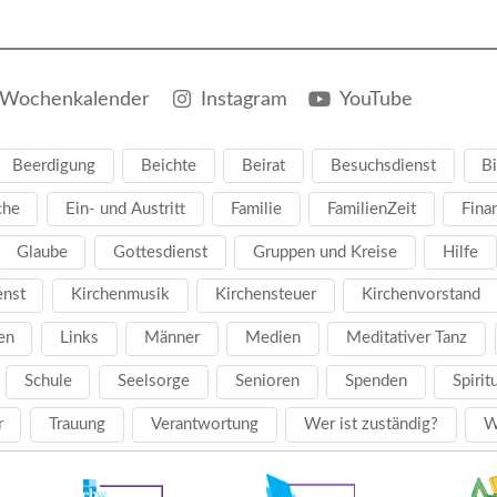
Wochenkalender
Instagram
YouTube
Beerdigung
Beichte
Beirat
Besuchsdienst
Bi
che
Ein- und Austritt
Familie
FamilienZeit
Fina
Glaube
Gottesdienst
Gruppen und Kreise
Hilfe
enst
Kirchenmusik
Kirchensteuer
Kirchenvorstand
en
Links
Männer
Medien
Meditativer Tanz
Schule
Seelsorge
Senioren
Spenden
Spirit
r
Trauung
Verantwortung
Wer ist zuständig?
W