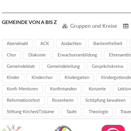
GEMEINDE VON A BIS Z
Gruppen und Kreise
Abendmahl
ACK
Andachten
Barrierefreiheit
Chor
Diakonie
Erwachsenenbildung
Ehrenamtli
Gemeindeblatt
Gemeindeleitung
Gesprächskreise
Kinder
Kinderchor
Kindergarten
Kindergottesdi
Konfi-Mentoren
Konfirmanden
Konzerte
Lektor
Reformationsfest
Rosenheim
Schöpfung bewahren
Stiftung Kirchen(T)räume
Taufe
Theologie
Traue