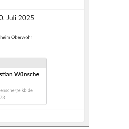
0. Juli 2025
rrheim Oberwöhr
istian Wünsche
uensche@elkb.de
73