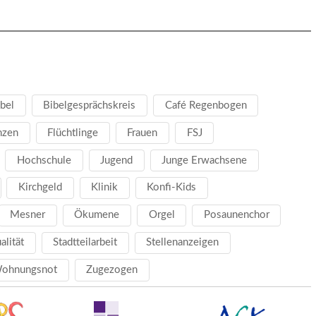
bel
Bibelgesprächskreis
Café Regenbogen
nzen
Flüchtlinge
Frauen
FSJ
Hochschule
Jugend
Junge Erwachsene
Kirchgeld
Klinik
Konfi-Kids
Mesner
Ökumene
Orgel
Posaunenchor
ualität
Stadtteilarbeit
Stellenanzeigen
ohnungsnot
Zugezogen