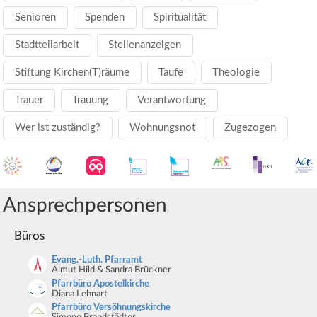
Senioren
Spenden
Spiritualität
Stadtteilarbeit
Stellenanzeigen
Stiftung Kirchen(T)räume
Taufe
Theologie
Trauer
Trauung
Verantwortung
Wer ist zuständig?
Wohnungsnot
Zugezogen
Ansprechpersonen
Büros
Evang.-Luth. Pfarramt
Almut Hild & Sandra Brückner
Pfarrbüro Apostelkirche
Diana Lehnart
Pfarrbüro Versöhnungskirche