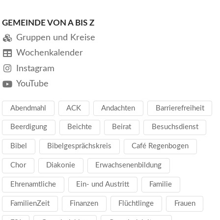
GEMEINDE VON A BIS Z
Gruppen und Kreise
Wochenkalender
Instagram
YouTube
Abendmahl
ACK
Andachten
Barrierefreiheit
Beerdigung
Beichte
Beirat
Besuchsdienst
Bibel
Bibelgesprächskreis
Café Regenbogen
Chor
Diakonie
Erwachsenenbildung
Ehrenamtliche
Ein- und Austritt
Familie
FamilienZeit
Finanzen
Flüchtlinge
Frauen