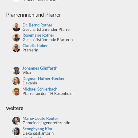
Simone Brandstädter
Pfarrerinnen und Pfarrer
Dr. Bernd Rother
Geschäftsführender Pfarrer
Rosemarie Rother
Geschäftsführende Pfarrerin
Claudia Huber
Pfarrerin
Johannes Göpffarth
Vikar
Dagmar Häfner-Becker
Dekanin
Michael Schlierbach
Pfarrer an der TH Rosenheim
weitere
Marie-Cécile Reuter
Gemeindejugendreferentin
Seonghyang Kim
Dekanatskantorin