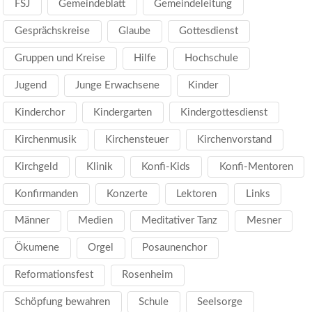
FSJ
Gemeindeblatt
Gemeindeleitung
Gesprächskreise
Glaube
Gottesdienst
Gruppen und Kreise
Hilfe
Hochschule
Jugend
Junge Erwachsene
Kinder
Kinderchor
Kindergarten
Kindergottesdienst
Kirchenmusik
Kirchensteuer
Kirchenvorstand
Kirchgeld
Klinik
Konfi-Kids
Konfi-Mentoren
Konfirmanden
Konzerte
Lektoren
Links
Männer
Medien
Meditativer Tanz
Mesner
Ökumene
Orgel
Posaunenchor
Reformationsfest
Rosenheim
Schöpfung bewahren
Schule
Seelsorge