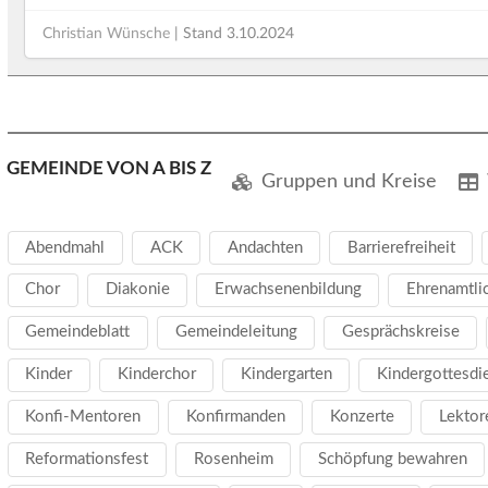
Christian Wünsche
| Stand
3.10.2024
GEMEINDE VON A BIS Z
Gruppen und Kreise
Abendmahl
ACK
Andachten
Barrierefreiheit
Chor
Diakonie
Erwachsenenbildung
Ehrenamtli
Gemeindeblatt
Gemeindeleitung
Gesprächskreise
Kinder
Kinderchor
Kindergarten
Kindergottesdi
Konfi-Mentoren
Konfirmanden
Konzerte
Lektor
Reformationsfest
Rosenheim
Schöpfung bewahren