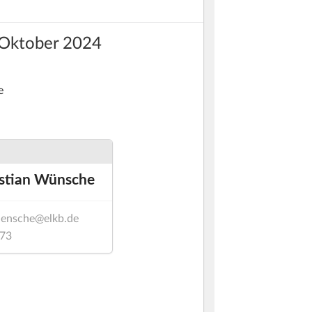
. Oktober 2024
e
istian Wünsche
uensche@elkb.de
73