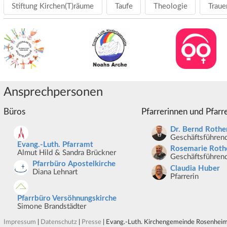
Stiftung Kirchen(T)räume
Taufe
Theologie
Traue
Ansprechpersonen
Büros
Pfarrerinnen und Pfarr
Dr. Bernd Rothe
Geschäftsführend
Evang.-Luth. Pfarramt
Rosemarie Roth
Almut Hild & Sandra Brückner
Geschäftsführend
Pfarrbüro Apostelkirche
Claudia Huber
Diana Lehnart
Pfarrerin
Pfarrbüro Versöhnungskirche
Simone Brandstädter
Impressum
|
Datenschutz
|
Presse
| Evang.-Luth. Kirchengemeinde Rosenheim