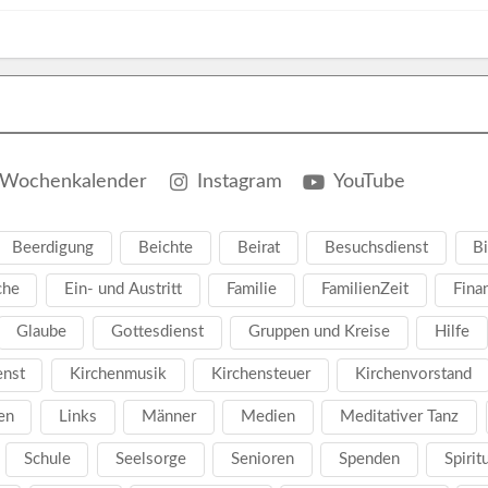
Wochenkalender
Instagram
YouTube
Beerdigung
Beichte
Beirat
Besuchsdienst
Bi
che
Ein- und Austritt
Familie
FamilienZeit
Fina
Glaube
Gottesdienst
Gruppen und Kreise
Hilfe
enst
Kirchenmusik
Kirchensteuer
Kirchenvorstand
en
Links
Männer
Medien
Meditativer Tanz
Schule
Seelsorge
Senioren
Spenden
Spirit