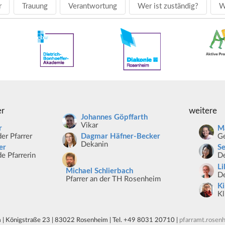
r
Trauung
Verantwortung
Wer ist zuständig?
W
er
weitere
Johannes Göpffarth
Vikar
r
Ma
er Pfarrer
Ge
Dagmar Häfner-Becker
Dekanin
er
S
e Pfarrerin
De
Li
Michael Schlierbach
De
Pfarrer an der TH Rosenheim
K
Kl
 | Königstraße 23 | 83022 Rosenheim | Tel. +49 8031 20710 |
pfarramt.rosen