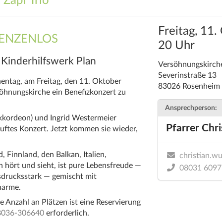
 Zapf Trio
Freitag, 11
ENZENLOS
20 Uhr
 Kinderhilfswerk Plan
Versöhnungskirch
Severinstraße 13
entag, am Freitag, den 11. Oktober
83026 Rosenheim
söhnungskirche ein Benefizkonzert zu
Ansprechperson:
kkordeon) und Ingrid Westermeier
Pfarrer Chr
kauftes Konzert. Jetzt kommen sie wieder,
, Finnland, den Balkan, Italien,
christian.w
hört und sieht, ist pure Lebensfreude —
08031 6097
sdrucksstark — gemischt mit
harme.
e Anzahl an Plätzen ist eine Reservierung
8036-306640
erforderlich.