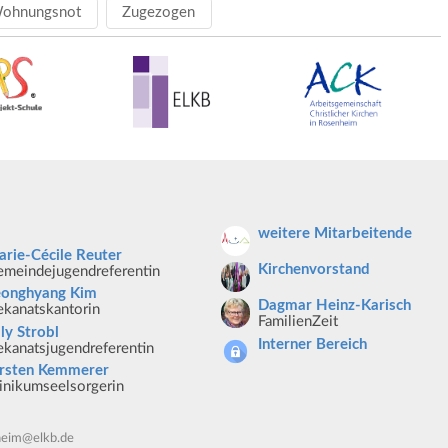
ohnungsnot
Zugezogen
weitere Mitarbeitende
rie-Cécile Reuter
Kirchenvorstand
meindejugendreferentin
eonghyang Kim
Dagmar Heinz-Karisch
kanatskantorin
FamilienZeit
lly Strobl
Interner Bereich
kanatsjugendreferentin
irsten Kemmerer
inikumseelsorgerin
heim@elkb.de