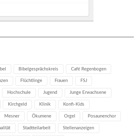
bel
Bibelgesprächskreis
Café Regenbogen
nzen
Flüchtlinge
Frauen
FSJ
Hochschule
Jugend
Junge Erwachsene
Kirchgeld
Klinik
Konfi-Kids
Mesner
Ökumene
Orgel
Posaunenchor
ualität
Stadtteilarbeit
Stellenanzeigen