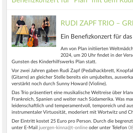
Benefizkonzert für "Plan" mit dem Rudi
RUDI
ZAPF
TRIO
–
GR
Ein Benefizkonzert für das
Am von Plan initiierten Weltmädch
2024, um 20 Uhr findet in der Ver
Gunsten des Kinderhilfswerks Plan statt.
Vor zwei Jahren gaben Rudi Zapf (Pedalhackbrett, Knopfa
(Gitarre) an gleicher Stelle bereits ein umjubeltes, ausver
verstärkt noch durch Sunny Howard (Violine).
Das Trio präsentiert eine musikalische Weltreise über Irland
Frankreich, Spanien und weiter nach Südamerika. Was man 
leidenschaftlich und temperamentvoll, temporeich und au
instrumentaler Virtuosität, moderiert mit Wortwitz und C
Der Eintritt kostet 25 Euro pro Person. Durch die begrenzt
unter E-Mail
juergen-kinna@t-online
oder unter Telefon
0