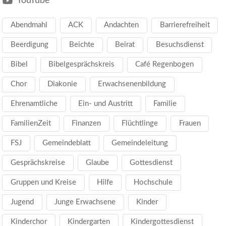
YouTube
Abendmahl
ACK
Andachten
Barrierefreiheit
Beerdigung
Beichte
Beirat
Besuchsdienst
Bibel
Bibelgesprächskreis
Café Regenbogen
Chor
Diakonie
Erwachsenenbildung
Ehrenamtliche
Ein- und Austritt
Familie
FamilienZeit
Finanzen
Flüchtlinge
Frauen
FSJ
Gemeindeblatt
Gemeindeleitung
Gesprächskreise
Glaube
Gottesdienst
Gruppen und Kreise
Hilfe
Hochschule
Jugend
Junge Erwachsene
Kinder
Kinderchor
Kindergarten
Kindergottesdienst