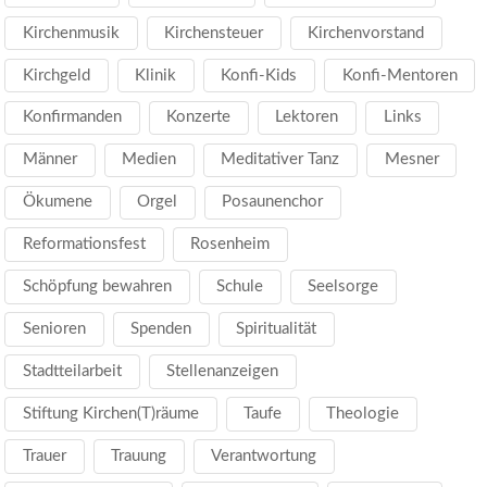
Kirchenmusik
Kirchensteuer
Kirchenvorstand
Kirchgeld
Klinik
Konfi-Kids
Konfi-Mentoren
Konfirmanden
Konzerte
Lektoren
Links
Männer
Medien
Meditativer Tanz
Mesner
Ökumene
Orgel
Posaunenchor
Reformationsfest
Rosenheim
Schöpfung bewahren
Schule
Seelsorge
Senioren
Spenden
Spiritualität
Stadtteilarbeit
Stellenanzeigen
Stiftung Kirchen(T)räume
Taufe
Theologie
Trauer
Trauung
Verantwortung