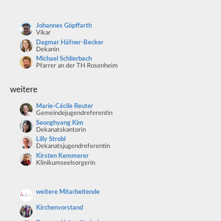
Johannes Göpffarth
Vikar
Dagmar Häfner-Becker
Dekanin
Michael Schlierbach
Pfarrer an der TH Rosenheim
weitere
Marie-Cécile Reuter
Gemeindejugendreferentin
Seonghyang Kim
Dekanatskantorin
Lilly Strobl
Dekanatsjugendreferentin
Kirsten Kemmerer
Klinikumseelsorgerin
weitere Mitarbeitende
Kirchenvorstand