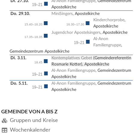
Di.
27.10.
Al-Anon Familiengruppe
, Gemeindezentrum
■
19–21
Apostelkirche
Do.
29.10.
MiniSingers
, Apostelkirche
Kinderchorprobe
,
■
■
15.40–16.20
16.30–17.30
Apostelkirche
Jugendchor Apostelsingers
, Apostelkirche
■
17.35–18.35
Al-Anon
■
19–21
Familiengruppe
,
Gemeindezentrum Apostelkirche
Di.
3.11.
Kontemplatives Gebet
(Gemeindereferentin
■
18.45
Rosmarie Kotter), Apostelkirche
Al-Anon Familiengruppe
, Gemeindezentrum
■
19–21
Apostelkirche
Do.
5.11.
Al-Anon Familiengruppe
, Gemeindezentrum
■
19–21
Apostelkirche
GEMEINDE VON A BIS Z
Gruppen und Kreise
Wochenkalender