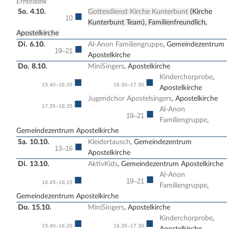
Erntedank
So.
4.10.
Gottesdienst Kirche Kunterbunt
(Kirche
■
10
Kunterbunt Team), Familienfreundlich,
Apostelkirche
Di.
6.10.
Al-Anon Familiengruppe
, Gemeindezentrum
■
19–21
Apostelkirche
Do.
8.10.
MiniSingers
, Apostelkirche
Kinderchorprobe
,
■
■
15.40–16.20
16.30–17.30
Apostelkirche
Jugendchor Apostelsingers
, Apostelkirche
■
17.35–18.35
Al-Anon
■
19–21
Familiengruppe
,
Gemeindezentrum Apostelkirche
Sa.
10.10.
Kleidertausch
, Gemeindezentrum
■
13–16
Apostelkirche
Di.
13.10.
AktivKids
, Gemeindezentrum Apostelkirche
Al-Anon
■
■
19–21
16.45–18.15
Familiengruppe
,
Gemeindezentrum Apostelkirche
Do.
15.10.
MiniSingers
, Apostelkirche
Kinderchorprobe
,
■
■
15.40–16.20
16.30–17.30
Apostelkirche