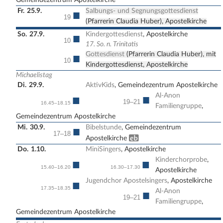
Fr.
25.9.
Salbungs- und Segnungsgottesdienst
■
19
(Pfarrerin Claudia Huber), Apostelkirche
So.
27.9.
Kindergottesdienst
, Apostelkirche
■
10
17. So. n. Trinitatis
Gottesdienst
(Pfarrerin Claudia Huber), mit
■
10
Kindergottesdienst, Apostelkirche
Michaelistag
Di.
29.9.
AktivKids
, Gemeindezentrum Apostelkirche
Al-Anon
■
■
19–21
16.45–18.15
Familiengruppe
,
Gemeindezentrum Apostelkirche
Mi.
30.9.
Bibelstunde
, Gemeindezentrum
■
17–18
Erwachsenenbildung
Apostelkirche
Do.
1.10.
MiniSingers
, Apostelkirche
Kinderchorprobe
,
■
■
15.40–16.20
16.30–17.30
Apostelkirche
Jugendchor Apostelsingers
, Apostelkirche
■
17.35–18.35
Al-Anon
■
19–21
Familiengruppe
,
Gemeindezentrum Apostelkirche