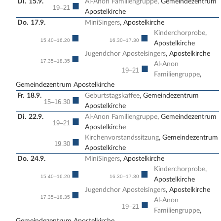
Di.
15.9.
Al-Anon Familiengruppe
, Gemeindezentrum
■
19–21
Apostelkirche
Do.
17.9.
MiniSingers
, Apostelkirche
Kinderchorprobe
,
■
■
15.40–16.20
16.30–17.30
Apostelkirche
Jugendchor Apostelsingers
, Apostelkirche
■
17.35–18.35
Al-Anon
■
19–21
Familiengruppe
,
Gemeindezentrum Apostelkirche
Fr.
18.9.
Geburtstagskaffee
, Gemeindezentrum
■
15–16.30
Apostelkirche
Di.
22.9.
Al-Anon Familiengruppe
, Gemeindezentrum
■
19–21
Apostelkirche
Kirchenvorstandssitzung
, Gemeindezentrum
■
19.30
Apostelkirche
Do.
24.9.
MiniSingers
, Apostelkirche
Kinderchorprobe
,
■
■
15.40–16.20
16.30–17.30
Apostelkirche
Jugendchor Apostelsingers
, Apostelkirche
■
17.35–18.35
Al-Anon
■
19–21
Familiengruppe
,
Gemeindezentrum Apostelkirche