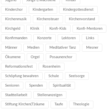
Jugend
Junge Erwachsene
Kinder
Kinderchor
Kindergarten
Kindergottesdienst
Kirchenmusik
Kirchensteuer
Kirchenvorstand
Kirchgeld
Klinik
Konfi-Kids
Konfi-Mentoren
Konfirmanden
Konzerte
Lektoren
Links
Männer
Medien
Meditativer Tanz
Mesner
Ökumene
Orgel
Posaunenchor
Reformationsfest
Rosenheim
Schöpfung bewahren
Schule
Seelsorge
Senioren
Spenden
Spiritualität
Stadtteilarbeit
Stellenanzeigen
Stiftung Kirchen(T)räume
Taufe
Theologie