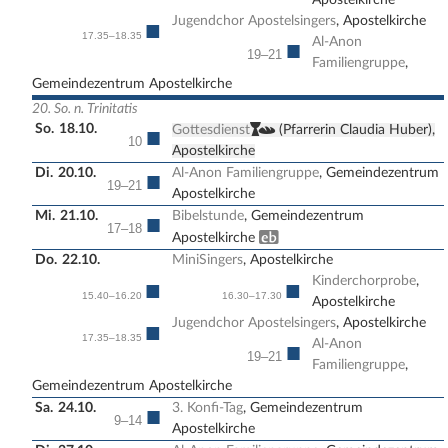
Jugendchor Apostelsingers
, Apostelkirche
■
17.35–18.35
Al-Anon
■
19–21
Familiengruppe
,
Gemeindezentrum Apostelkirche
20. So. n. Trinitatis
So.
18.10.
,
■
Gottesdienst
(Pfarrerin Claudia Huber),
10
Apostelkirche
Di.
20.10.
Al-Anon Familiengruppe
, Gemeindezentrum
■
19–21
Apostelkirche
Mi.
21.10.
Bibelstunde
, Gemeindezentrum
■
17–18
Erwachsenenbildung
Apostelkirche
Do.
22.10.
MiniSingers
, Apostelkirche
Kinderchorprobe
,
■
■
15.40–16.20
16.30–17.30
Apostelkirche
Jugendchor Apostelsingers
, Apostelkirche
■
17.35–18.35
Al-Anon
■
19–21
Familiengruppe
,
Gemeindezentrum Apostelkirche
Sa.
24.10.
3. Konfi-Tag
, Gemeindezentrum
■
9–14
Apostelkirche