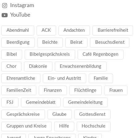
Instagram
YouTube
Abendmahl
ACK
Andachten
Barrierefreiheit
Beerdigung
Beichte
Beirat
Besuchsdienst
Bibel
Bibelgesprächskreis
Café Regenbogen
Chor
Diakonie
Erwachsenenbildung
Ehrenamtliche
Ein- und Austritt
Familie
FamilienZeit
Finanzen
Flüchtlinge
Frauen
FSJ
Gemeindeblatt
Gemeindeleitung
Gesprächskreise
Glaube
Gottesdienst
Gruppen und Kreise
Hilfe
Hochschule