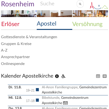
Rosenheim
Apostel
Erlöser
Versöhnung
Gottesdienste & Veranstaltungen
Gruppen & Kreise
A-Z
Ansprechpartner
Onlinespende
Kalender Apostelkirche
Di.
11.8.
Al-Anon Familiengruppe
, Gemeindezentrum
■
19–21
Apostelkirche
Mi.
12.8.
Bibelstunde
, Gemeindezentrum
■
17–18
Erwachsenenbildung
Apostelkirche
Do.
13.8.
Al-Anon Familiengruppe
, Gemeindezentrum