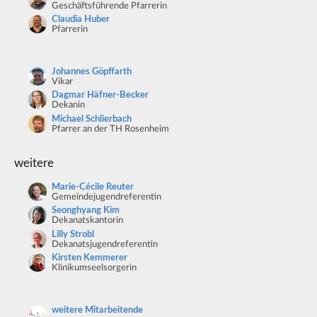
Geschäftsführende Pfarrerin
Claudia Huber
Pfarrerin
Johannes Göpffarth
Vikar
Dagmar Häfner-Becker
Dekanin
Michael Schlierbach
Pfarrer an der TH Rosenheim
weitere
Marie-Cécile Reuter
Gemeindejugendreferentin
Seonghyang Kim
Dekanatskantorin
Lilly Strobl
Dekanatsjugendreferentin
Kirsten Kemmerer
Klinikumseelsorgerin
weitere Mitarbeitende