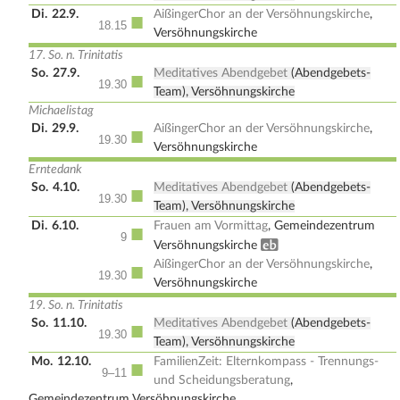
Di.
22.9.
AißingerChor an der Versöhnungskirche
,
■
18.15
Versöhnungskirche
17. So. n. Trinitatis
So.
27.9.
Meditatives Abendgebet
(Abendgebets-
■
19.30
Team), Versöhnungskirche
Michaelistag
Di.
29.9.
AißingerChor an der Versöhnungskirche
,
■
19.30
Versöhnungskirche
Erntedank
So.
4.10.
Meditatives Abendgebet
(Abendgebets-
■
19.30
Team), Versöhnungskirche
Di.
6.10.
Frauen am Vormittag
, Gemeindezentrum
■
9
Erwachsenenbildung
Versöhnungskirche
AißingerChor an der Versöhnungskirche
,
■
19.30
Versöhnungskirche
19. So. n. Trinitatis
So.
11.10.
Meditatives Abendgebet
(Abendgebets-
■
19.30
Team), Versöhnungskirche
Mo.
12.10.
FamilienZeit: Elternkompass - Trennungs-
■
9–11
und Scheidungsberatung
,
Gemeindezentrum Versöhnungskirche