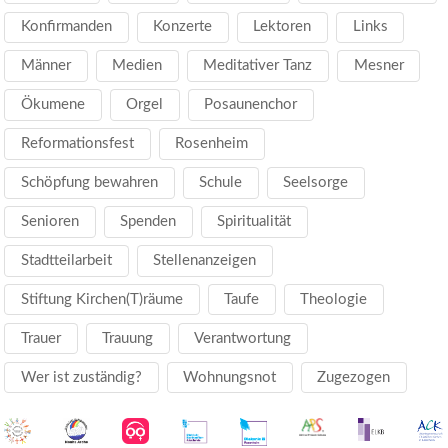
Konfirmanden
Konzerte
Lektoren
Links
Männer
Medien
Meditativer Tanz
Mesner
Ökumene
Orgel
Posaunenchor
Reformationsfest
Rosenheim
Schöpfung bewahren
Schule
Seelsorge
Senioren
Spenden
Spiritualität
Stadtteilarbeit
Stellenanzeigen
Stiftung Kirchen(T)räume
Taufe
Theologie
Trauer
Trauung
Verantwortung
Wer ist zuständig?
Wohnungsnot
Zugezogen