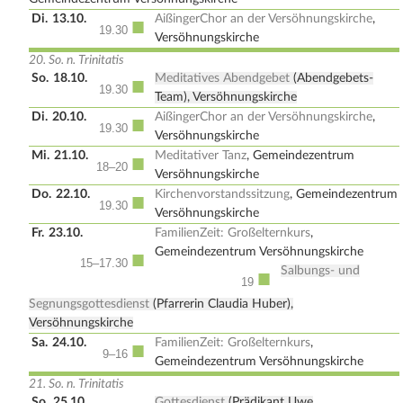
Di.
13.10.
AißingerChor an der Versöhnungskirche
,
■
19.30
Versöhnungskirche
20. So. n. Trinitatis
So.
18.10.
Meditatives Abendgebet
(Abendgebets-
■
19.30
Team), Versöhnungskirche
Di.
20.10.
AißingerChor an der Versöhnungskirche
,
■
19.30
Versöhnungskirche
Mi.
21.10.
Meditativer Tanz
, Gemeindezentrum
■
18–20
Versöhnungskirche
Do.
22.10.
Kirchenvorstandssitzung
, Gemeindezentrum
■
19.30
Versöhnungskirche
Fr.
23.10.
FamilienZeit: Großelternkurs
,
Gemeindezentrum Versöhnungskirche
■
15–17.30
Salbungs- und
■
19
Segnungsgottesdienst
(Pfarrerin Claudia Huber),
Versöhnungskirche
Sa.
24.10.
FamilienZeit: Großelternkurs
,
■
9–16
Gemeindezentrum Versöhnungskirche
21. So. n. Trinitatis
So.
25.10.
Gottesdienst
(Prädikant Uwe