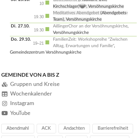
■
10
, Kirchenkaffee
Kirchschlager)
, Versöhnungskirche
Meditatives Abendgebet
(Abendgebets-
■
19.30
Team), Versöhnungskirche
Di.
27.10.
AißingerChor an der Versöhnungskirche
,
■
19.30
Versöhnungskirche
Do.
29.10.
FamilienZeit: Workshopreihe "Zwischen
■
19–21
Alltag, Erwartungen und Familie"
,
Gemeindezentrum Versöhnungskirche
GEMEINDE VON A BIS Z
Gruppen und Kreise
Wochenkalender
Instagram
YouTube
Abendmahl
ACK
Andachten
Barrierefreiheit