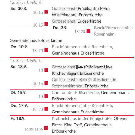
13. So. n. Trinitatis
So.
30.8.
Gottesdienst
(Prädikantin Petra
■
10.15
Winkelmann), Erlöserkirche
Gottesdienst
, Erlöserkirche
■
10.15
Do.
3.9.
Blockflötenensemble
■
18–20
Rosenheim
,
Gemeindehaus Erlöserkirche
Do.
10.9.
Blockflötenensemble Rosenheim
,
■
18–20
Gemeindehaus Erlöserkirche
15. So. n. Trinitatis
So.
13.9.
,
■
Gottesdienst
(Prädikant Uwe
10
Kirchschlager), Erlöserkirche
Gottesdienst - Kein Gottesdienst in
■
10.15
Stephanskirchen
, Erlöserkirche
Di.
15.9.
Chor an der Erlöserkirche
, Gemeindehaus
■
19
Erlöserkirche
Do.
17.9.
Blockflötenensemble Rosenheim
,
■
18–20
Gemeindehaus Erlöserkirche
Fr.
18.9.
Krabbelchaos in der Königstraße
, Offener
Eltern-Kind-Treff, Gemeindehaus
■
10.30–12.30
Erlöserkirche