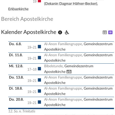
■
19
(Dekanin Dagmar Häfner-Becker),
Erlöserkirche
Bereich Apostelkirche
Kalender Apostelkirche
Do.
6.8.
Al-Anon Familiengruppe
, Gemeindezentrum
■
19–21
Apostelkirche
Di.
11.8.
Al-Anon Familiengruppe
, Gemeindezentrum
■
19–21
Apostelkirche
Mi.
12.8.
Bibelstunde
, Gemeindezentrum
■
17–18
Erwachsenenbildung
Apostelkirche
Do.
13.8.
Al-Anon Familiengruppe
, Gemeindezentrum
■
19–21
Apostelkirche
Di.
18.8.
Al-Anon Familiengruppe
, Gemeindezentrum
■
19–21
Apostelkirche
Do.
20.8.
Al-Anon Familiengruppe
, Gemeindezentrum
■
19–21
Apostelkirche
12. So. n. Trinitatis