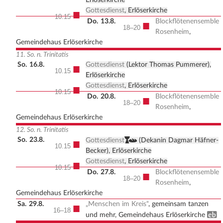
Erlöserkirche
Gottesdienst
, Erlöserkirche
■
10.15
Do.
13.8.
Blockflötenensemble
■
18–20
Rosenheim
,
Gemeindehaus Erlöserkirche
11. So. n. Trinitatis
So.
16.8.
Gottesdienst
(Lektor Thomas Pummerer),
■
10.15
Erlöserkirche
Gottesdienst
, Erlöserkirche
■
10.15
Do.
20.8.
Blockflötenensemble
■
18–20
Rosenheim
,
Gemeindehaus Erlöserkirche
12. So. n. Trinitatis
So.
23.8.
,
■
Gottesdienst
(Dekanin Dagmar Häfner-
10.15
Becker), Erlöserkirche
Gottesdienst
, Erlöserkirche
■
10.15
Do.
27.8.
Blockflötenensemble
■
18–20
Rosenheim
,
Gemeindehaus Erlöserkirche
Sa.
29.8.
„Menschen im Kreis“
, gemeinsam tanzen
■
16–18
Erwachsenenbildung
und mehr, Gemeindehaus Erlöserkirche