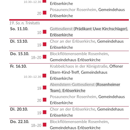
■
10.30–12.30
Erlöserkirche
Posaunenchor Rosenheim
, Gemeindehaus
■
20
Erlöserkirche
19. So. n. Trinitatis
So.
11.10.
Gottesdienst
(Prädikant Uwe Kirchschlager),
■
10
Erlöserkirche
Di.
13.10.
Chor an der Erlöserkirche
, Gemeindehaus
■
19
Erlöserkirche
Do.
15.10.
Blockflötenensemble Rosenheim
,
■
18–20
Gemeindehaus Erlöserkirche
Fr.
16.10.
Krabbelchaos in der Königstraße
, Offener
Eltern-Kind-Treff, Gemeindehaus
■
10.30–12.30
Erlöserkirche
Abendstern-Gottesdienst
(Rosenheimer
■
19
Team), Erlöserkirche
Posaunenchor Rosenheim
, Gemeindehaus
■
20
Erlöserkirche
Di.
20.10.
Chor an der Erlöserkirche
, Gemeindehaus
■
19
Erlöserkirche
Do.
22.10.
Blockflötenensemble Rosenheim
,
■
18–20
Gemeindehaus Erlöserkirche