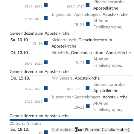
Kinderchorprobe
,
■
■
15.40–16.20
16.30–17.30
Apostelkirche
Jugendchor Apostelsingers
, Apostelkirche
■
17.35–18.35
Al-Anon
■
19–21
Familiengruppe
,
Gemeindezentrum Apostelkirche
Sa.
10.10.
Kleidertausch
, Gemeindezentrum
■
13–16
Apostelkirche
Di.
13.10.
AktivKids
, Gemeindezentrum Apostelkirche
Al-Anon
■
■
19–21
16.45–18.15
Familiengruppe
,
Gemeindezentrum Apostelkirche
Do.
15.10.
MiniSingers
, Apostelkirche
Kinderchorprobe
,
■
■
15.40–16.20
16.30–17.30
Apostelkirche
Jugendchor Apostelsingers
, Apostelkirche
■
17.35–18.35
Al-Anon
■
19–21
Familiengruppe
,
Gemeindezentrum Apostelkirche
20. So. n. Trinitatis
So.
18.10.
,
■
Gottesdienst
(Pfarrerin Claudia Huber),
10