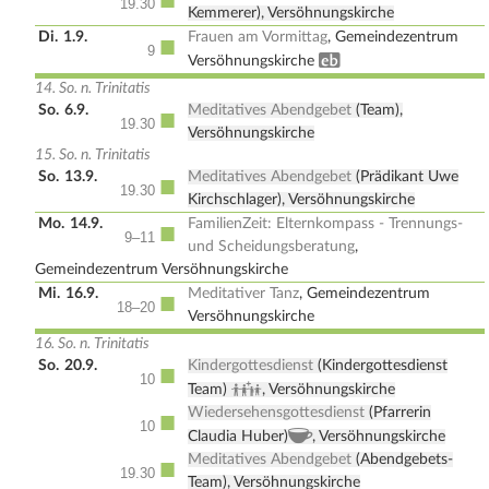
19.30
Kemmerer), Versöhnungskirche
Di.
1.9.
Frauen am Vormittag
, Gemeindezentrum
■
9
Erwachsenenbildung
Versöhnungskirche
14. So. n. Trinitatis
So.
6.9.
Meditatives Abendgebet
(Team),
■
19.30
Versöhnungskirche
15. So. n. Trinitatis
So.
13.9.
Meditatives Abendgebet
(Prädikant Uwe
■
19.30
Kirchschlager), Versöhnungskirche
Mo.
14.9.
FamilienZeit: Elternkompass - Trennungs-
■
9–11
und Scheidungsberatung
,
Gemeindezentrum Versöhnungskirche
Mi.
16.9.
Meditativer Tanz
, Gemeindezentrum
■
18–20
Versöhnungskirche
16. So. n. Trinitatis
So.
20.9.
Kindergottesdienst
(Kindergottesdienst
■
10
Kindergottesdienst
Team)
, Versöhnungskirche
Wiedersehensgottesdienst
(Pfarrerin
■
10
, Kirchenkaffee
Claudia Huber)
, Versöhnungskirche
Meditatives Abendgebet
(Abendgebets-
■
19.30
Team), Versöhnungskirche