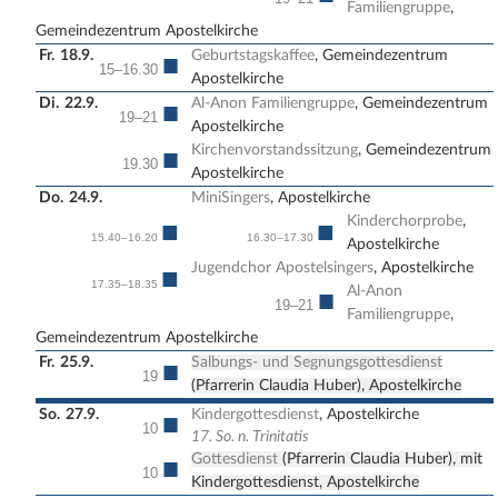
Familiengruppe
,
Gemeindezentrum Apostelkirche
Fr.
18.9.
Geburtstagskaffee
, Gemeindezentrum
■
15–16.30
Apostelkirche
Di.
22.9.
Al-Anon Familiengruppe
, Gemeindezentrum
■
19–21
Apostelkirche
Kirchenvorstandssitzung
, Gemeindezentrum
■
19.30
Apostelkirche
Do.
24.9.
MiniSingers
, Apostelkirche
Kinderchorprobe
,
■
■
15.40–16.20
16.30–17.30
Apostelkirche
Jugendchor Apostelsingers
, Apostelkirche
■
17.35–18.35
Al-Anon
■
19–21
Familiengruppe
,
Gemeindezentrum Apostelkirche
Fr.
25.9.
Salbungs- und Segnungsgottesdienst
■
19
(Pfarrerin Claudia Huber), Apostelkirche
So.
27.9.
Kindergottesdienst
, Apostelkirche
■
10
17. So. n. Trinitatis
Gottesdienst
(Pfarrerin Claudia Huber), mit
■
10
Kindergottesdienst, Apostelkirche