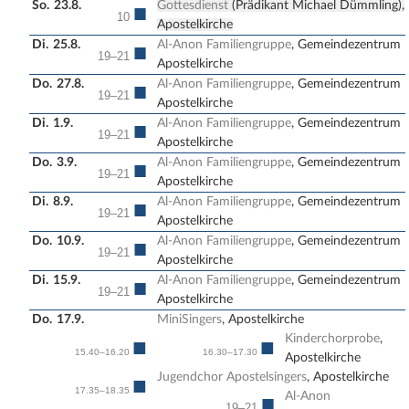
So.
23.8.
Gottesdienst
(Prädikant Michael Dümmling),
■
10
Apostelkirche
Di.
25.8.
Al-Anon Familiengruppe
, Gemeindezentrum
■
19–21
Apostelkirche
Do.
27.8.
Al-Anon Familiengruppe
, Gemeindezentrum
■
19–21
Apostelkirche
Di.
1.9.
Al-Anon Familiengruppe
, Gemeindezentrum
■
19–21
Apostelkirche
Do.
3.9.
Al-Anon Familiengruppe
, Gemeindezentrum
■
19–21
Apostelkirche
Di.
8.9.
Al-Anon Familiengruppe
, Gemeindezentrum
■
19–21
Apostelkirche
Do.
10.9.
Al-Anon Familiengruppe
, Gemeindezentrum
■
19–21
Apostelkirche
Di.
15.9.
Al-Anon Familiengruppe
, Gemeindezentrum
■
19–21
Apostelkirche
Do.
17.9.
MiniSingers
, Apostelkirche
Kinderchorprobe
,
■
■
15.40–16.20
16.30–17.30
Apostelkirche
Jugendchor Apostelsingers
, Apostelkirche
■
17.35–18.35
Al-Anon
■
19–21