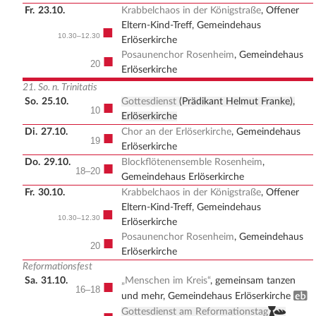
Fr.
23.10.
Krabbelchaos in der Königstraße
, Offener
Eltern-Kind-Treff, Gemeindehaus
■
10.30–12.30
Erlöserkirche
Posaunenchor Rosenheim
, Gemeindehaus
■
20
Erlöserkirche
21. So. n. Trinitatis
So.
25.10.
Gottesdienst
(Prädikant Helmut Franke),
■
10
Erlöserkirche
Di.
27.10.
Chor an der Erlöserkirche
, Gemeindehaus
■
19
Erlöserkirche
Do.
29.10.
Blockflötenensemble Rosenheim
,
■
18–20
Gemeindehaus Erlöserkirche
Fr.
30.10.
Krabbelchaos in der Königstraße
, Offener
Eltern-Kind-Treff, Gemeindehaus
■
10.30–12.30
Erlöserkirche
Posaunenchor Rosenheim
, Gemeindehaus
■
20
Erlöserkirche
Reformationsfest
Sa.
31.10.
„Menschen im Kreis“
, gemeinsam tanzen
■
16–18
Erwachsenenbildung
und mehr, Gemeindehaus Erlöserkirche
,
Gottesdienst am Reformationstag