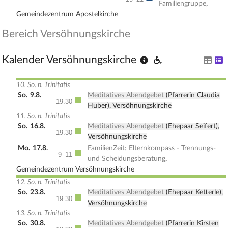
Familiengruppe
,
Gemeindezentrum Apostelkirche
Bereich Versöhnungskirche
Kalender Versöhnungskirche
10. So. n. Trinitatis
So.
9.8.
Meditatives Abendgebet
(Pfarrerin Claudia
■
19.30
Huber), Versöhnungskirche
11. So. n. Trinitatis
So.
16.8.
Meditatives Abendgebet
(Ehepaar Seifert),
■
19.30
Versöhnungskirche
Mo.
17.8.
FamilienZeit: Elternkompass - Trennungs-
■
9–11
und Scheidungsberatung
,
Gemeindezentrum Versöhnungskirche
12. So. n. Trinitatis
So.
23.8.
Meditatives Abendgebet
(Ehepaar Ketterle),
■
19.30
Versöhnungskirche
13. So. n. Trinitatis
So.
30.8.
Meditatives Abendgebet
(Pfarrerin Kirsten
■