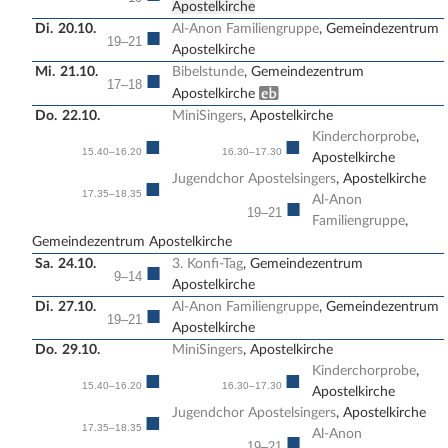
Apostelkirche
Di.
20.10.
Al-Anon Familiengruppe
, Gemeindezentrum
■
19–21
Apostelkirche
Mi.
21.10.
Bibelstunde
, Gemeindezentrum
■
17–18
Erwachsenenbildung
Apostelkirche
Do.
22.10.
MiniSingers
, Apostelkirche
Kinderchorprobe
,
■
■
15.40–16.20
16.30–17.30
Apostelkirche
Jugendchor Apostelsingers
, Apostelkirche
■
17.35–18.35
Al-Anon
■
19–21
Familiengruppe
,
Gemeindezentrum Apostelkirche
Sa.
24.10.
3. Konfi-Tag
, Gemeindezentrum
■
9–14
Apostelkirche
Di.
27.10.
Al-Anon Familiengruppe
, Gemeindezentrum
■
19–21
Apostelkirche
Do.
29.10.
MiniSingers
, Apostelkirche
Kinderchorprobe
,
■
■
15.40–16.20
16.30–17.30
Apostelkirche
Jugendchor Apostelsingers
, Apostelkirche
■
17.35–18.35
Al-Anon
■
19–21