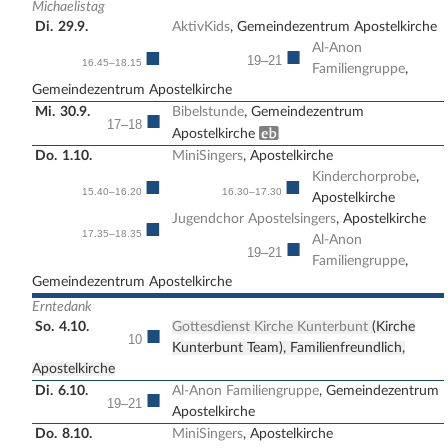
Michaelistag
Di.
29.9.
AktivKids
, Gemeindezentrum Apostelkirche
Al-Anon
■
■
19–21
16.45–18.15
Familiengruppe
,
Gemeindezentrum Apostelkirche
Mi.
30.9.
Bibelstunde
, Gemeindezentrum
■
17–18
Erwachsenenbildung
Apostelkirche
Do.
1.10.
MiniSingers
, Apostelkirche
Kinderchorprobe
,
■
■
15.40–16.20
16.30–17.30
Apostelkirche
Jugendchor Apostelsingers
, Apostelkirche
■
17.35–18.35
Al-Anon
■
19–21
Familiengruppe
,
Gemeindezentrum Apostelkirche
Erntedank
So.
4.10.
Gottesdienst Kirche Kunterbunt
(Kirche
■
10
Kunterbunt Team), Familienfreundlich,
Apostelkirche
Di.
6.10.
Al-Anon Familiengruppe
, Gemeindezentrum
■
19–21
Apostelkirche
Do.
8.10.
MiniSingers
, Apostelkirche