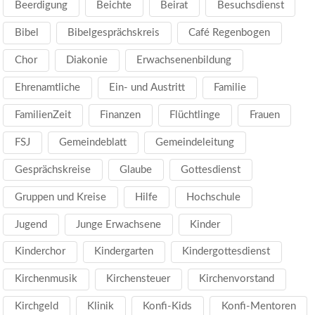
Beerdigung
Beichte
Beirat
Besuchsdienst
Bibel
Bibelgesprächskreis
Café Regenbogen
Chor
Diakonie
Erwachsenenbildung
Ehrenamtliche
Ein- und Austritt
Familie
FamilienZeit
Finanzen
Flüchtlinge
Frauen
FSJ
Gemeindeblatt
Gemeindeleitung
Gesprächskreise
Glaube
Gottesdienst
Gruppen und Kreise
Hilfe
Hochschule
Jugend
Junge Erwachsene
Kinder
Kinderchor
Kindergarten
Kindergottesdienst
Kirchenmusik
Kirchensteuer
Kirchenvorstand
Kirchgeld
Klinik
Konfi-Kids
Konfi-Mentoren