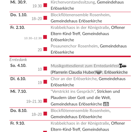
Mi.
30.9.
Kirchenvorstandssitzung
, Gemeindehaus
■
19.30
Erlöserkirche
Do.
1.10.
Blockflötenensemble Rosenheim
,
■
18–20
Gemeindehaus Erlöserkirche
Fr.
2.10.
Krabbelchaos in der Königstraße
, Offener
Eltern-Kind-Treff, Gemeindehaus
■
10.30–12.30
Erlöserkirche
Posaunenchor Rosenheim
, Gemeindehaus
■
20
Erlöserkirche
Erntedank
So.
4.10.
,
■
Musikgottesdienst zum Erntedankfest
10
, Kirchenkaffee
(Pfarrerin Claudia Huber)
, Erlöserkirche
Di.
6.10.
Chor an der Erlöserkirche
, Gemeindehaus
■
19
Erlöserkirche
Mi.
7.10.
"Verstrickt ins Gespräch"
, Stricken und
Plaudern über Gott und die Welt,
■
19–21.30
Erwachsenenbildung
Gemeindehaus Erlöserkirche
Do.
8.10.
Blockflötenensemble Rosenheim
,
■
18–20
Gemeindehaus Erlöserkirche
Fr.
9.10.
Krabbelchaos in der Königstraße
, Offener
Eltern-Kind-Treff, Gemeindehaus