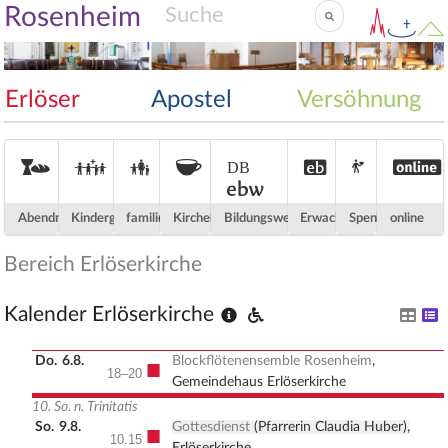
Rosenheim
Erlöser
Apostel
Versöhnung
Abendmahl
Kindergottesdienst
familienfreundlich
Kirchenkaffee
Dietrich-Bonhoeffer-Akademie
Erwachsenenbildung
Spenden
ONLINE
ebw
Abendmahl
Kindergottesdienst
familienfreundlich
Kirchenkaffee
Bildungswerk
Erwachsenenbildung
Spenden
online
Bereich Erlöserkirche
Kalender Erlöserkirche
Do.
6.8.
Blockflötenensemble Rosenheim
,
■
18–20
Gemeindehaus Erlöserkirche
10. So. n. Trinitatis
So.
9.8.
Gottesdienst
(Pfarrerin Claudia Huber),
■
10.15