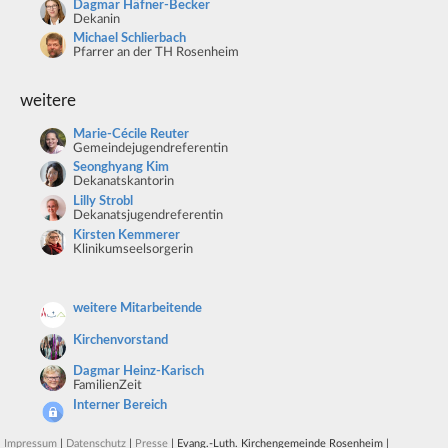
Dagmar Häfner-Becker
Dekanin
Michael Schlierbach
Pfarrer an der TH Rosenheim
weitere
Marie-Cécile Reuter
Gemeindejugendreferentin
Seonghyang Kim
Dekanatskantorin
Lilly Strobl
Dekanatsjugendreferentin
Kirsten Kemmerer
Klinikumseelsorgerin
weitere Mitarbeitende
Kirchenvorstand
Dagmar Heinz-Karisch
FamilienZeit
Interner Bereich
Impressum
|
Datenschutz
|
Presse
| Evang.-Luth. Kirchengemeinde Rosenheim |