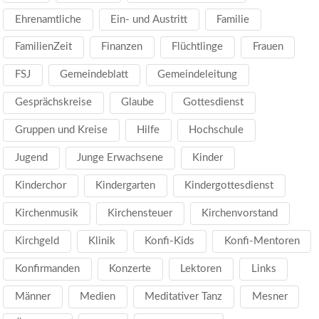
Ehrenamtliche
Ein- und Austritt
Familie
FamilienZeit
Finanzen
Flüchtlinge
Frauen
FSJ
Gemeindeblatt
Gemeindeleitung
Gesprächskreise
Glaube
Gottesdienst
Gruppen und Kreise
Hilfe
Hochschule
Jugend
Junge Erwachsene
Kinder
Kinderchor
Kindergarten
Kindergottesdienst
Kirchenmusik
Kirchensteuer
Kirchenvorstand
Kirchgeld
Klinik
Konfi-Kids
Konfi-Mentoren
Konfirmanden
Konzerte
Lektoren
Links
Männer
Medien
Meditativer Tanz
Mesner