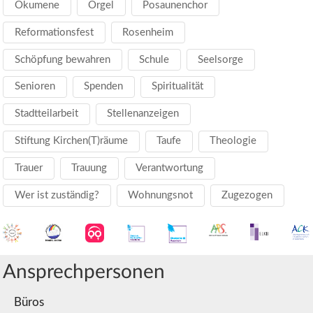
Ökumene
Orgel
Posaunenchor
Reformationsfest
Rosenheim
Schöpfung bewahren
Schule
Seelsorge
Senioren
Spenden
Spiritualität
Stadtteilarbeit
Stellenanzeigen
Stiftung Kirchen(T)räume
Taufe
Theologie
Trauer
Trauung
Verantwortung
Wer ist zuständig?
Wohnungsnot
Zugezogen
Ansprechpersonen
Büros