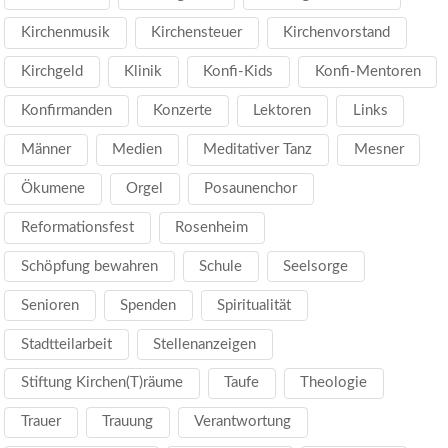
Kirchenmusik
Kirchensteuer
Kirchenvorstand
Kirchgeld
Klinik
Konfi-Kids
Konfi-Mentoren
Konfirmanden
Konzerte
Lektoren
Links
Männer
Medien
Meditativer Tanz
Mesner
Ökumene
Orgel
Posaunenchor
Reformationsfest
Rosenheim
Schöpfung bewahren
Schule
Seelsorge
Senioren
Spenden
Spiritualität
Stadtteilarbeit
Stellenanzeigen
Stiftung Kirchen(T)räume
Taufe
Theologie
Trauer
Trauung
Verantwortung