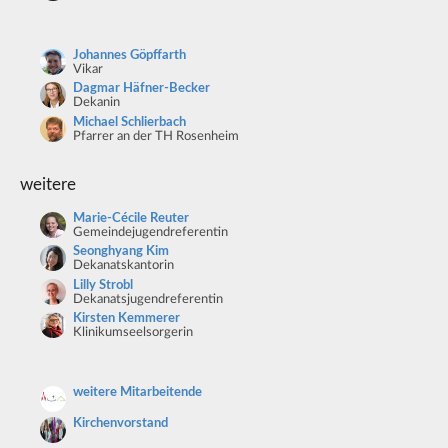
Johannes Göpffarth
Vikar
Dagmar Häfner-Becker
Dekanin
Michael Schlierbach
Pfarrer an der TH Rosenheim
weitere
Marie-Cécile Reuter
Gemeindejugendreferentin
Seonghyang Kim
Dekanatskantorin
Lilly Strobl
Dekanatsjugendreferentin
Kirsten Kemmerer
Klinikumseelsorgerin
weitere Mitarbeitende
Kirchenvorstand