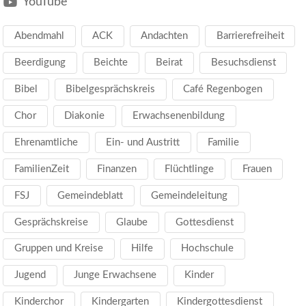
YouTube
Abendmahl
ACK
Andachten
Barrierefreiheit
Beerdigung
Beichte
Beirat
Besuchsdienst
Bibel
Bibelgesprächskreis
Café Regenbogen
Chor
Diakonie
Erwachsenenbildung
Ehrenamtliche
Ein- und Austritt
Familie
FamilienZeit
Finanzen
Flüchtlinge
Frauen
FSJ
Gemeindeblatt
Gemeindeleitung
Gesprächskreise
Glaube
Gottesdienst
Gruppen und Kreise
Hilfe
Hochschule
Jugend
Junge Erwachsene
Kinder
Kinderchor
Kindergarten
Kindergottesdienst