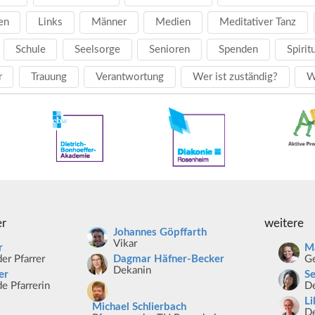
en
Links
Männer
Medien
Meditativer Tanz
Schule
Seelsorge
Senioren
Spenden
Spirit
r
Trauung
Verantwortung
Wer ist zuständig?
W
er
weitere
Johannes Göpffarth
Vikar
r
Ma
er Pfarrer
Ge
Dagmar Häfner-Becker
Dekanin
er
S
e Pfarrerin
De
Li
Michael Schlierbach
De