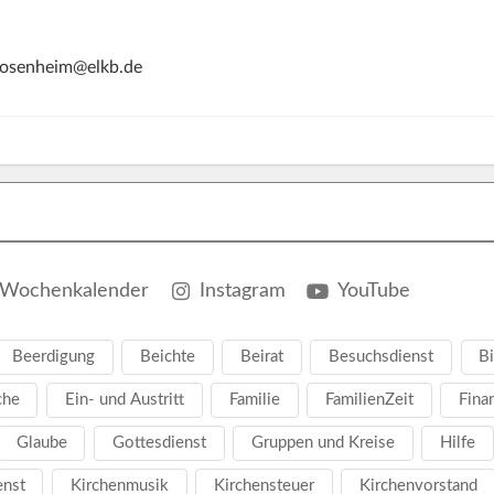
.rosenheim@elkb.de
Wochenkalender
Instagram
YouTube
Beerdigung
Beichte
Beirat
Besuchsdienst
Bi
che
Ein- und Austritt
Familie
FamilienZeit
Fina
Glaube
Gottesdienst
Gruppen und Kreise
Hilfe
enst
Kirchenmusik
Kirchensteuer
Kirchenvorstand