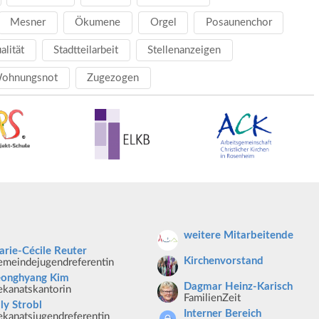
Mesner
Ökumene
Orgel
Posaunenchor
ualität
Stadtteilarbeit
Stellenanzeigen
ohnungsnot
Zugezogen
weitere Mitarbeitende
rie-Cécile Reuter
Kirchenvorstand
meindejugendreferentin
eonghyang Kim
Dagmar Heinz-Karisch
kanatskantorin
FamilienZeit
lly Strobl
Interner Bereich
kanatsjugendreferentin