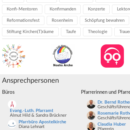
Konfi-Mentoren
Konfirmanden
Konzerte
Lektor
Reformationsfest
Rosenheim
Schöpfung bewahren
Stiftung Kirchen(T)räume
Taufe
Theologie
Traue
Ansprechpersonen
Büros
Pfarrerinnen und Pfarr
Dr. Bernd Rothe
Geschäftsführend
Evang.-Luth. Pfarramt
Rosemarie Roth
Almut Hild & Sandra Brückner
Geschäftsführend
Pfarrbüro Apostelkirche
Claudia Huber
Diana Lehnart
Pfarrerin