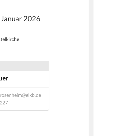
 Januar 2026
telkirche
uer
t.rosenheim@elkb.de
4227