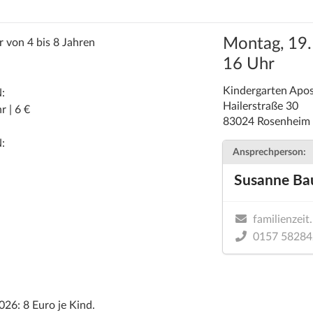
Montag, 19.
 von 4 bis 8 Jahren
16 Uhr
Kindergarten Apos
N
:
Hailerstraße 30
r | 6 €
83024 Rosenheim
N
:
Ansprechperson:
Susanne Ba
familienzei
0157 5828
026: 8 Euro je Kind.