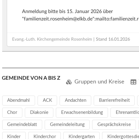
Anmeldung bitte bis 15. Januar 2026 über
"familienzeit.rosenheim@elkb.de":mailto:familienzeit
Evang.-Luth. Kirchengemeinde Rosenheim
| Stand
16.01.2026
GEMEINDE VON A BIS Z
Gruppen und Kreise
Abendmahl
ACK
Andachten
Barrierefreiheit
Chor
Diakonie
Erwachsenenbildung
Ehrenamtli
Gemeindeblatt
Gemeindeleitung
Gesprächskreise
Kinder
Kinderchor
Kindergarten
Kindergottesdi