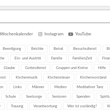
Wochenkalender
Instagram
YouTube
Beerdigung
Beichte
Beirat
Besuchsdienst
Bi
che
Ein- und Austritt
Familie
FamilienZeit
Fina
Glaube
Gottesdienst
Gruppen und Kreise
Hilfe
enst
Kirchenmusik
Kirchensteuer
Kirchenvorstand
en
Links
Männer
Medien
Meditativer Tanz
Schule
Seelsorge
Senioren
Spenden
Spirit
r
Trauung
Verantwortung
Wer ist zuständig?
W