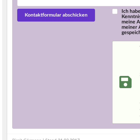
Ich hab
Kenntni
meine A
meiner 
gespeic