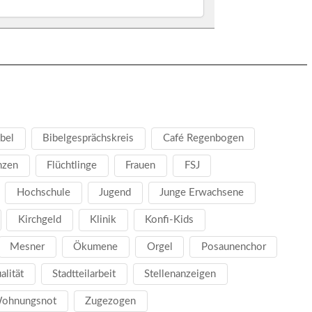
bel
Bibelgesprächskreis
Café Regenbogen
nzen
Flüchtlinge
Frauen
FSJ
Hochschule
Jugend
Junge Erwachsene
Kirchgeld
Klinik
Konfi-Kids
Mesner
Ökumene
Orgel
Posaunenchor
ualität
Stadtteilarbeit
Stellenanzeigen
ohnungsnot
Zugezogen