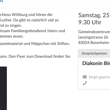
st
Samstag, 25
Schloss Wittburg und hören die
ther. Da gibt es natürlich viel zu
9.30 Uhr
nd zu singen.
nsam Familiengottesdienst feiern und
Gemeindezentrum 
sammen essen.
Lessingstrasse 26
83024 Rosenheim
Bastelmaterial und Mäppchen mit Stiften,
Ansprechperson:
ann. Den Flyer zum Download finden Sie
Diakonin Bi
birgit.goer