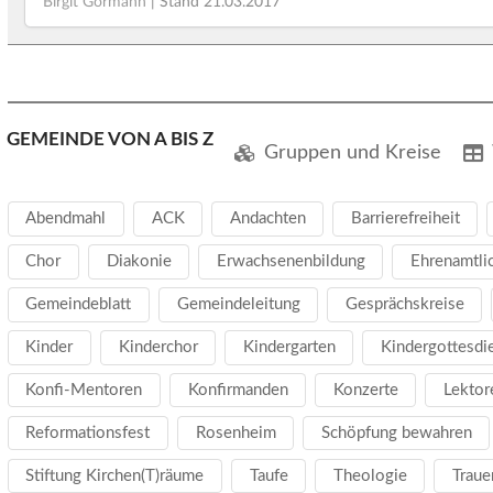
Birgit Görmann
| Stand
21.03.2017
GEMEINDE VON A BIS Z
Gruppen und Kreise
Abendmahl
ACK
Andachten
Barrierefreiheit
Chor
Diakonie
Erwachsenenbildung
Ehrenamtli
Gemeindeblatt
Gemeindeleitung
Gesprächskreise
Kinder
Kinderchor
Kindergarten
Kindergottesdi
Konfi-Mentoren
Konfirmanden
Konzerte
Lektor
Reformationsfest
Rosenheim
Schöpfung bewahren
Stiftung Kirchen(T)räume
Taufe
Theologie
Traue