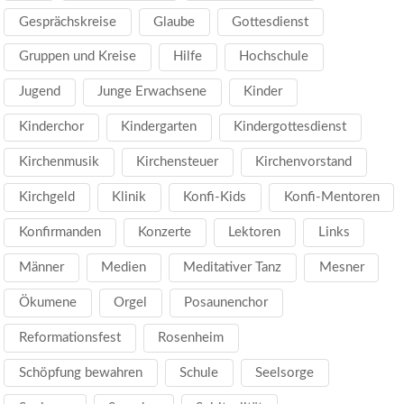
Gesprächskreise
Glaube
Gottesdienst
Gruppen und Kreise
Hilfe
Hochschule
Jugend
Junge Erwachsene
Kinder
Kinderchor
Kindergarten
Kindergottesdienst
Kirchenmusik
Kirchensteuer
Kirchenvorstand
Kirchgeld
Klinik
Konfi-Kids
Konfi-Mentoren
Konfirmanden
Konzerte
Lektoren
Links
Männer
Medien
Meditativer Tanz
Mesner
Ökumene
Orgel
Posaunenchor
Reformationsfest
Rosenheim
Schöpfung bewahren
Schule
Seelsorge