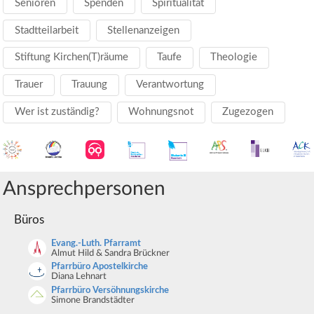
Senioren
Spenden
Spiritualität
Stadtteilarbeit
Stellenanzeigen
Stiftung Kirchen(T)räume
Taufe
Theologie
Trauer
Trauung
Verantwortung
Wer ist zuständig?
Wohnungsnot
Zugezogen
Ansprechpersonen
Büros
Evang.-Luth. Pfarramt
Almut Hild & Sandra Brückner
Pfarrbüro Apostelkirche
Diana Lehnart
Pfarrbüro Versöhnungskirche
Simone Brandstädter