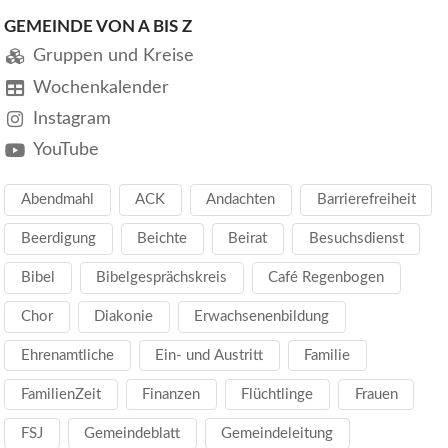
GEMEINDE VON A BIS Z
Gruppen und Kreise
Wochenkalender
Instagram
YouTube
Abendmahl
ACK
Andachten
Barrierefreiheit
Beerdigung
Beichte
Beirat
Besuchsdienst
Bibel
Bibelgesprächskreis
Café Regenbogen
Chor
Diakonie
Erwachsenenbildung
Ehrenamtliche
Ein- und Austritt
Familie
FamilienZeit
Finanzen
Flüchtlinge
Frauen
FSJ
Gemeindeblatt
Gemeindeleitung