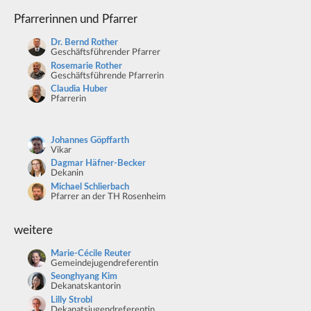
Pfarrerinnen und Pfarrer
Dr. Bernd Rother
Geschäftsführender Pfarrer
Rosemarie Rother
Geschäftsführende Pfarrerin
Claudia Huber
Pfarrerin
Johannes Göpffarth
Vikar
Dagmar Häfner-Becker
Dekanin
Michael Schlierbach
Pfarrer an der TH Rosenheim
weitere
Marie-Cécile Reuter
Gemeindejugendreferentin
Seonghyang Kim
Dekanatskantorin
Lilly Strobl
Dekanatsjugendreferentin