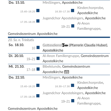
Do.
15.10.
MiniSingers
, Apostelkirche
Kinderchorprobe
,
■
■
15.40–16.20
16.30–17.30
Apostelkirche
Jugendchor Apostelsingers
, Apostelkirche
■
17.35–18.35
Al-Anon
■
19–21
Familiengruppe
,
Gemeindezentrum Apostelkirche
20. So. n. Trinitatis
So.
18.10.
,
■
Gottesdienst
(Pfarrerin Claudia Huber),
10
Apostelkirche
Di.
20.10.
Al-Anon Familiengruppe
, Gemeindezentrum
■
19–21
Apostelkirche
Mi.
21.10.
Bibelstunde
, Gemeindezentrum
■
17–18
Erwachsenenbildung
Apostelkirche
Do.
22.10.
MiniSingers
, Apostelkirche
Kinderchorprobe
,
■
■
15.40–16.20
16.30–17.30
Apostelkirche
Jugendchor Apostelsingers
, Apostelkirche
■
17.35–18.35
Al-Anon
■
19–21
Familiengruppe
,
Gemeindezentrum Apostelkirche