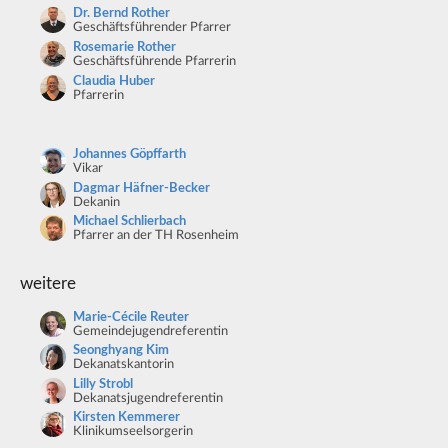
Dr. Bernd Rother
Geschäftsführender Pfarrer
Rosemarie Rother
Geschäftsführende Pfarrerin
Claudia Huber
Pfarrerin
Johannes Göpffarth
Vikar
Dagmar Häfner-Becker
Dekanin
Michael Schlierbach
Pfarrer an der TH Rosenheim
weitere
Marie-Cécile Reuter
Gemeindejugendreferentin
Seonghyang Kim
Dekanatskantorin
Lilly Strobl
Dekanatsjugendreferentin
Kirsten Kemmerer
Klinikumseelsorgerin