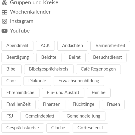
Gruppen und Kreise
Wochenkalender
Instagram
YouTube
Abendmahl
ACK
Andachten
Barrierefreiheit
Beerdigung
Beichte
Beirat
Besuchsdienst
Bibel
Bibelgesprächskreis
Café Regenbogen
Chor
Diakonie
Erwachsenenbildung
Ehrenamtliche
Ein- und Austritt
Familie
FamilienZeit
Finanzen
Flüchtlinge
Frauen
FSJ
Gemeindeblatt
Gemeindeleitung
Gesprächskreise
Glaube
Gottesdienst