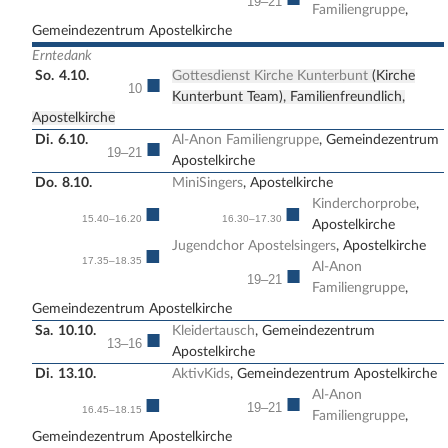
19–21
Familiengruppe
,
Gemeindezentrum Apostelkirche
Erntedank
So.
4.10.
Gottesdienst Kirche Kunterbunt
(Kirche
■
10
Kunterbunt Team), Familienfreundlich,
Apostelkirche
Di.
6.10.
Al-Anon Familiengruppe
, Gemeindezentrum
■
19–21
Apostelkirche
Do.
8.10.
MiniSingers
, Apostelkirche
Kinderchorprobe
,
■
■
15.40–16.20
16.30–17.30
Apostelkirche
Jugendchor Apostelsingers
, Apostelkirche
■
17.35–18.35
Al-Anon
■
19–21
Familiengruppe
,
Gemeindezentrum Apostelkirche
Sa.
10.10.
Kleidertausch
, Gemeindezentrum
■
13–16
Apostelkirche
Di.
13.10.
AktivKids
, Gemeindezentrum Apostelkirche
Al-Anon
■
■
19–21
16.45–18.15
Familiengruppe
,
Gemeindezentrum Apostelkirche