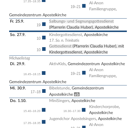
17.35–18.35
Al-Anon
■
19–21
Familiengruppe
,
Gemeindezentrum Apostelkirche
Fr.
25.9.
Salbungs- und Segnungsgottesdienst
■
19
(Pfarrerin Claudia Huber), Apostelkirche
So.
27.9.
Kindergottesdienst
, Apostelkirche
■
10
17. So. n. Trinitatis
Gottesdienst
(Pfarrerin Claudia Huber), mit
■
10
Kindergottesdienst, Apostelkirche
Michaelistag
Di.
29.9.
AktivKids
, Gemeindezentrum Apostelkirche
Al-Anon
■
■
19–21
16.45–18.15
Familiengruppe
,
Gemeindezentrum Apostelkirche
Mi.
30.9.
Bibelstunde
, Gemeindezentrum
■
17–18
Erwachsenenbildung
Apostelkirche
Do.
1.10.
MiniSingers
, Apostelkirche
Kinderchorprobe
,
■
■
15.40–16.20
16.30–17.30
Apostelkirche
Jugendchor Apostelsingers
, Apostelkirche
■
17.35–18.35
Al-Anon
■