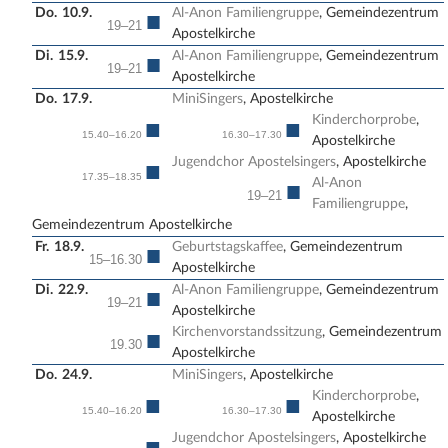
Do.
10.9.
Al-Anon Familiengruppe
, Gemeindezentrum
■
19–21
Apostelkirche
Di.
15.9.
Al-Anon Familiengruppe
, Gemeindezentrum
■
19–21
Apostelkirche
Do.
17.9.
MiniSingers
, Apostelkirche
Kinderchorprobe
,
■
■
15.40–16.20
16.30–17.30
Apostelkirche
Jugendchor Apostelsingers
, Apostelkirche
■
17.35–18.35
Al-Anon
■
19–21
Familiengruppe
,
Gemeindezentrum Apostelkirche
Fr.
18.9.
Geburtstagskaffee
, Gemeindezentrum
■
15–16.30
Apostelkirche
Di.
22.9.
Al-Anon Familiengruppe
, Gemeindezentrum
■
19–21
Apostelkirche
Kirchenvorstandssitzung
, Gemeindezentrum
■
19.30
Apostelkirche
Do.
24.9.
MiniSingers
, Apostelkirche
Kinderchorprobe
,
■
■
15.40–16.20
16.30–17.30
Apostelkirche
Jugendchor Apostelsingers
, Apostelkirche
■