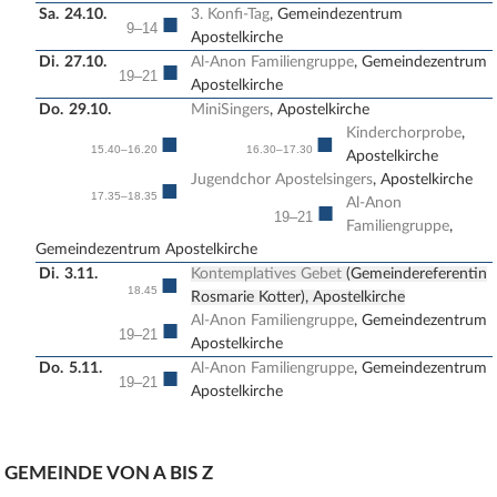
Sa.
24.10.
3. Konfi-Tag
, Gemeindezentrum
■
9–14
Apostelkirche
Di.
27.10.
Al-Anon Familiengruppe
, Gemeindezentrum
■
19–21
Apostelkirche
Do.
29.10.
MiniSingers
, Apostelkirche
Kinderchorprobe
,
■
■
15.40–16.20
16.30–17.30
Apostelkirche
Jugendchor Apostelsingers
, Apostelkirche
■
17.35–18.35
Al-Anon
■
19–21
Familiengruppe
,
Gemeindezentrum Apostelkirche
Di.
3.11.
Kontemplatives Gebet
(Gemeindereferentin
■
18.45
Rosmarie Kotter), Apostelkirche
Al-Anon Familiengruppe
, Gemeindezentrum
■
19–21
Apostelkirche
Do.
5.11.
Al-Anon Familiengruppe
, Gemeindezentrum
■
19–21
Apostelkirche
GEMEINDE VON A BIS Z