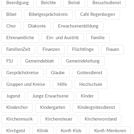
Beerdigung
Beichte
Beirat
Besuchsdienst
Bibel
Bibelgesprächskreis
Café Regenbogen
Chor
Diakonie
Erwachsenenbildung
Ehrenamtliche
Ein- und Austritt
Familie
FamilienZeit
Finanzen
Flüchtlinge
Frauen
FSJ
Gemeindeblatt
Gemeindeleitung
Gesprächskreise
Glaube
Gottesdienst
Gruppen und Kreise
Hilfe
Hochschule
Jugend
Junge Erwachsene
Kinder
Kinderchor
Kindergarten
Kindergottesdienst
Kirchenmusik
Kirchensteuer
Kirchenvorstand
Kirchgeld
Klinik
Konfi-Kids
Konfi-Mentoren