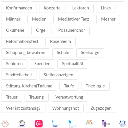
Konfirmanden
Konzerte
Lektoren
Links
Männer
Medien
Meditativer Tanz
Mesner
Ökumene
Orgel
Posaunenchor
Reformationsfest
Rosenheim
Schöpfung bewahren
Schule
Seelsorge
Senioren
Spenden
Spiritualität
Stadtteilarbeit
Stellenanzeigen
Stiftung Kirchen(T)räume
Taufe
Theologie
Trauer
Trauung
Verantwortung
Wer ist zuständig?
Wohnungsnot
Zugezogen