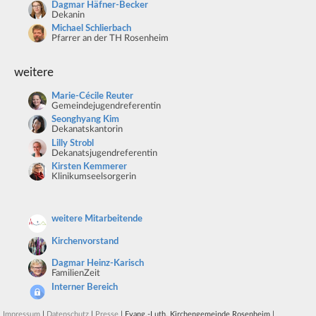
Dagmar Häfner-Becker
Dekanin
Michael Schlierbach
Pfarrer an der TH Rosenheim
weitere
Marie-Cécile Reuter
Gemeindejugendreferentin
Seonghyang Kim
Dekanatskantorin
Lilly Strobl
Dekanatsjugendreferentin
Kirsten Kemmerer
Klinikumseelsorgerin
weitere Mitarbeitende
Kirchenvorstand
Dagmar Heinz-Karisch
FamilienZeit
Interner Bereich
Impressum
|
Datenschutz
|
Presse
| Evang.-Luth. Kirchengemeinde Rosenheim |